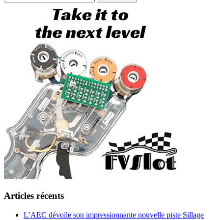
Articles récents
L’AEC dévoile son impressionnante nouvelle piste Sillage