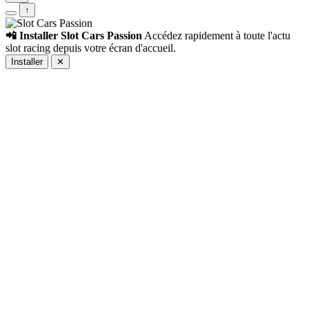
↑
📲 Installer Slot Cars Passion
Accédez rapidement à toute l'actu
slot racing depuis votre écran d'accueil.
Installer
✕