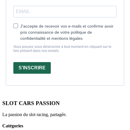
J'accepte de recevoir vos e-mails et confirme avoir
pris connaissance de votre politique de
confidentialité et mentions légales.
Vous pouvez vous désinscrire à tout moment en cliquant sur le
lien présent dans nos emails.
S'INSCRIRE
SLOT CARS PASSION
La passion du slot racing, partagée.
Catégories