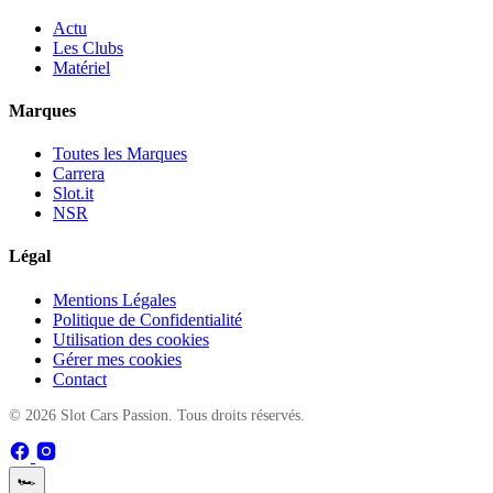
Actu
Les Clubs
Matériel
Marques
Toutes les Marques
Carrera
Slot.it
NSR
Légal
Mentions Légales
Politique de Confidentialité
Utilisation des cookies
Gérer mes cookies
Contact
© 2026 Slot Cars Passion. Tous droits réservés.
🏎️