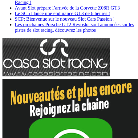
Racing !
Avant Slot prépare l’arrivée de la Corvette Z06R GT3
Le SC51 lance une endurance GT3 de 6 heures !
SCP: Bienvenue sur le nouveau Slot Cars Passion !
Les prochaines Porsche GT2 Revoslot sont annoncées sur les
pistes de slot racing, découvrez les photos