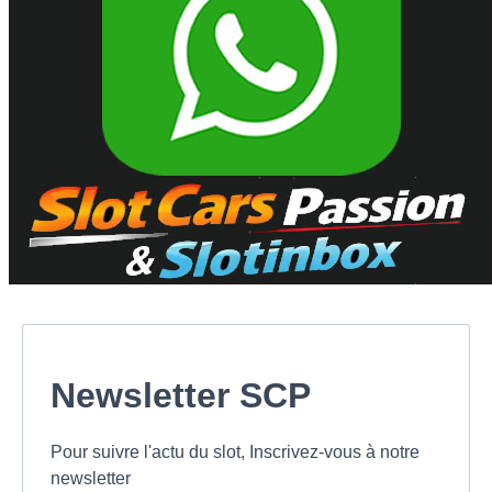
Newsletter SCP
Pour suivre l'actu du slot, Inscrivez-vous à notre
newsletter