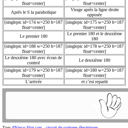
float=center]
float=center]
Virage après la ligne droite
Après le S la parabolique
opposée
[singlepic id=174 w=250 h=187
[singlepic id=175 w=250 h=187
float=center]
float=center]
Le premier 180 et le deuxième
Le premier 180
180
[singlepic id=188 w=250 h=187
[singlepic id=178 w=250 h=187
float=center]
float=center]
Le deuxième 180 avec écran de
Le deuxième 180
control
[singlepic id=179 w=250 h=187
[singlepic id=180 w=250 h=187
float=center]
float=center]
L’arrivée
et c’est repartit
Tags
#Ninco Slot cars - circuit de voitures électriques