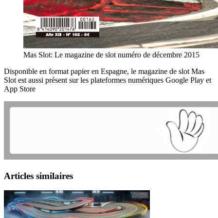
Mas Slot: Le magazine de slot numéro de décembre 2015
Disponible en format papier en Espagne, le magazine de slot Mas
Slot est aussi présent sur les plateformes numériques Google Play et
App Store
Articles similaires