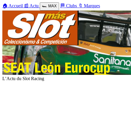
🏠
Accueil
📰
Actu
🏁
Clubs
🔖
Marques
🏎️
MAX
L’Actu du Slot Racing