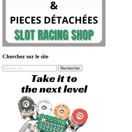
Cherchez sur le site
Rechercher :