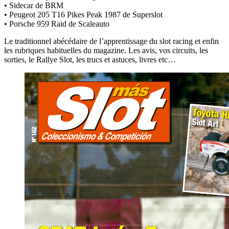
• Sidecar de BRM
• Peugeot 205 T16 Pikes Peak 1987 de Superslot
• Porsche 959 Raid de Scaleauto
Le traditionnel abécédaire de l’apprentissage du slot racing et enfin
les rubriques habituelles du magazine. Les avis, vos circuits, les
sorties, le Rallye Slot, les trucs et astuces, livres etc…