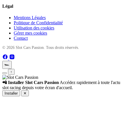
Légal
Mentions Légales
Politique de Confidentialité
Utilisation des cookies
Gérer mes cookies
Contact
© 2026 Slot Cars Passion. Tous droits réservés.
🏎️
↑
📲 Installer Slot Cars Passion
Accédez rapidement à toute l'actu
slot racing depuis votre écran d'accueil.
Installer
✕