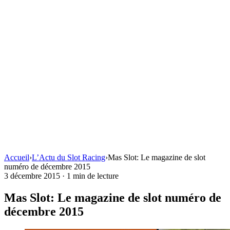
Accueil
›
L’Actu du Slot Racing
›
Mas Slot: Le magazine de slot
numéro de décembre 2015
3 décembre 2015
·
1 min de lecture
Mas Slot: Le magazine de slot numéro de
décembre 2015