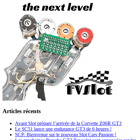
Articles récents
Avant Slot prépare l’arrivée de la Corvette Z06R GT3
Le SC51 lance une endurance GT3 de 6 heures !
SCP: Bienvenue sur le nouveau Slot Cars Passion !