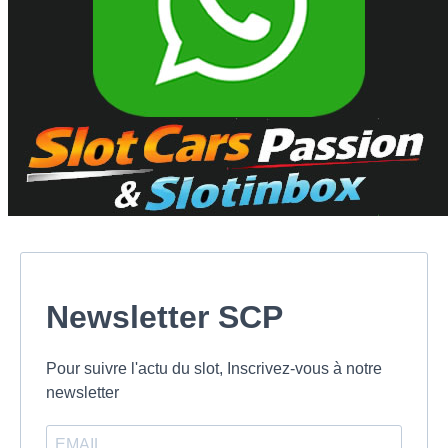
Newsletter SCP
Pour suivre l'actu du slot, Inscrivez-vous à notre
newsletter