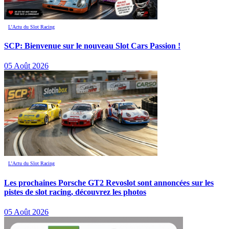
L’Actu du Slot Racing
SCP: Bienvenue sur le nouveau Slot Cars Passion !
05 Août 2026
L’Actu du Slot Racing
Les prochaines Porsche GT2 Revoslot sont annoncées sur les
pistes de slot racing, découvrez les photos
05 Août 2026