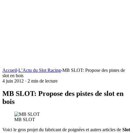
Accueil
›
L’Actu du Slot Racing
›
MB SLOT: Propose des pistes de
slot en bois
4 juin 2012
·
2 min de lecture
MB SLOT: Propose des pistes de slot en
bois
MB SLOT
Voici le gros projet du fabricant de poignées et autres articles de
Slot