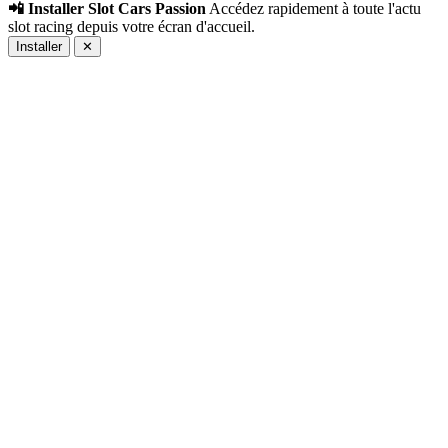
📲 Installer Slot Cars Passion
Accédez rapidement à toute l'actu
slot racing depuis votre écran d'accueil.
Installer
✕