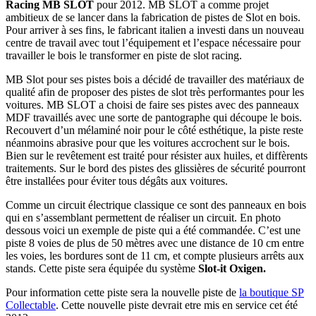
Racing MB SLOT
pour 2012. MB SLOT a comme projet
ambitieux de se lancer dans la fabrication de pistes de Slot en bois.
Pour arriver à ses fins, le fabricant italien a investi dans un nouveau
centre de travail avec tout l’équipement et l’espace nécessaire pour
travailler le bois le transformer en piste de slot racing.
MB Slot pour ses pistes bois a décidé de travailler des matériaux de
qualité afin de proposer des pistes de slot très performantes pour les
voitures. MB SLOT a choisi de faire ses pistes avec des panneaux
MDF travaillés avec une sorte de pantographe qui découpe le bois.
Recouvert d’un mélaminé noir pour le côté esthétique, la piste reste
néanmoins abrasive pour que les voitures accrochent sur le bois.
Bien sur le revêtement est traité pour résister aux huiles, et diffèrents
traitements. Sur le bord des pistes des glissières de sécurité pourront
être installées pour éviter tous dégâts aux voitures.
Comme un circuit électrique classique ce sont des panneaux en bois
qui en s’assemblant permettent de réaliser un circuit. En photo
dessous voici un exemple de piste qui a été commandée. C’est une
piste 8 voies de plus de 50 mètres avec une distance de 10 cm entre
les voies, les bordures sont de 11 cm, et compte plusieurs arrêts aux
stands. Cette piste sera équipée du système
Slot-it Oxigen.
Pour information cette piste sera la nouvelle piste de
la boutique SP
Collectable
. Cette nouvelle piste devrait etre mis en service cet été