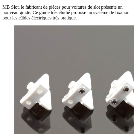
MB Slot, le fabricant de pièces pour voitures de slot présente un
nouveau guide. Ce guide très étudié propose un système de fixation
pour les câbles électriques très pratique.