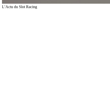
L’Actu du Slot Racing