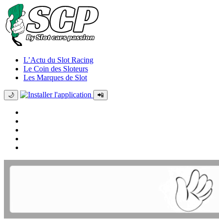
L’Actu du Slot Racing
Le Coin des Sloteurs
Les Marques de Slot
🌙
📲