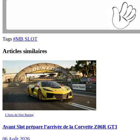
Tags
#MB SLOT
Articles similaires
L’Actu du Slot Racing
Avant Slot prépare l’arrivée de la Corvette Z06R GT3
06 Août 2026