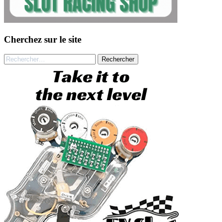
Cherchez sur le site
Rechercher :