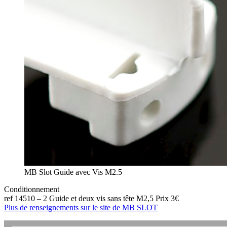
MB Slot Guide avec Vis M2.5
Conditionnement
ref 14510 – 2 Guide et deux vis sans tête M2,5 Prix 3€
Plus de renseignements sur le site de MB SLOT