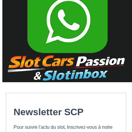
Newsletter SCP
Pour suivre l'actu du slot, Inscrivez-vous à notre