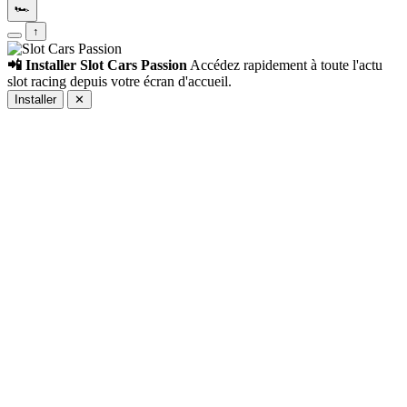
🏎️
↑
📲 Installer Slot Cars Passion
Accédez rapidement à toute l'actu
slot racing depuis votre écran d'accueil.
Installer
✕