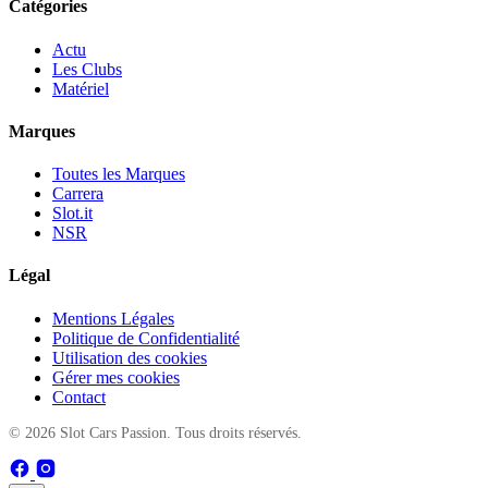
Catégories
Actu
Les Clubs
Matériel
Marques
Toutes les Marques
Carrera
Slot.it
NSR
Légal
Mentions Légales
Politique de Confidentialité
Utilisation des cookies
Gérer mes cookies
Contact
© 2026 Slot Cars Passion. Tous droits réservés.