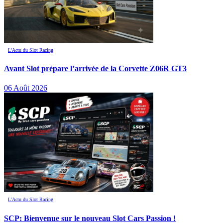
L’Actu du Slot Racing
Avant Slot prépare l’arrivée de la Corvette Z06R GT3
06 Août 2026
L’Actu du Slot Racing
SCP: Bienvenue sur le nouveau Slot Cars Passion !