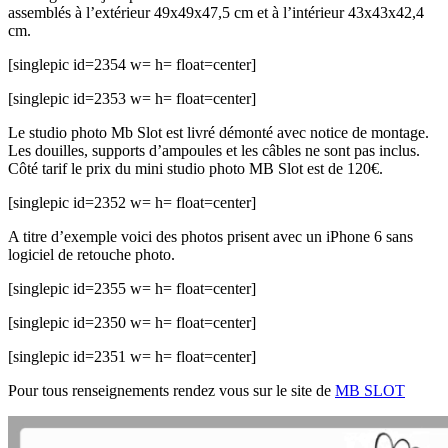
assemblés à l’extérieur 49x49x47,5 cm et à l’intérieur 43x43x42,4
cm.
[singlepic id=2354 w= h= float=center]
[singlepic id=2353 w= h= float=center]
Le studio photo Mb Slot est livré démonté avec notice de montage.
Les douilles, supports d’ampoules et les câbles ne sont pas inclus.
Côté tarif le prix du mini studio photo MB Slot est de 120€.
[singlepic id=2352 w= h= float=center]
A titre d’exemple voici des photos prisent avec un iPhone 6 sans
logiciel de retouche photo.
[singlepic id=2355 w= h= float=center]
[singlepic id=2350 w= h= float=center]
[singlepic id=2351 w= h= float=center]
Pour tous renseignements rendez vous sur le site de
MB SLOT