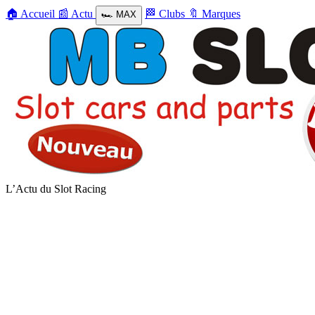
🏠
Accueil
📰
Actu
🏁
Clubs
🔖
Marques
🏎️
MAX
L’Actu du Slot Racing