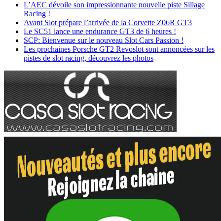
L’AEC dévoile son impressionnante nouvelle piste Sillage
Racing !
Avant Slot prépare l’arrivée de la Corvette Z06R GT3
Le SC51 lance une endurance GT3 de 6 heures !
SCP: Bienvenue sur le nouveau Slot Cars Passion !
Les prochaines Porsche GT2 Revoslot sont annoncées sur les
pistes de slot racing, découvrez les photos