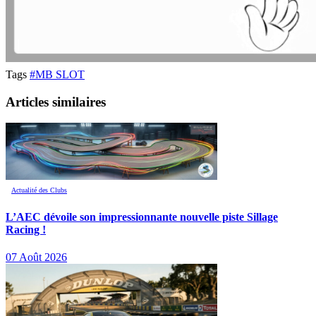
Tags
#MB SLOT
Articles similaires
Actualité des Clubs
L’AEC dévoile son impressionnante nouvelle piste Sillage
Racing !
07 Août 2026