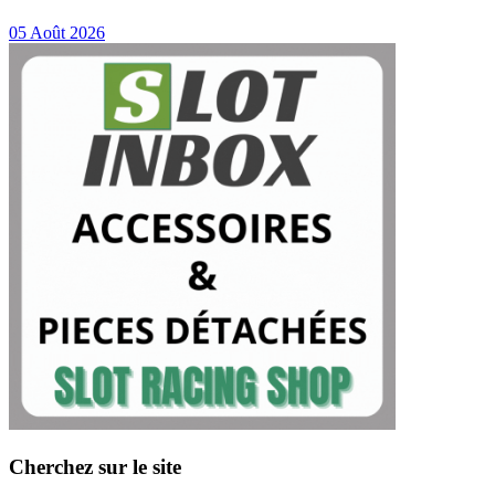
05 Août 2026
Cherchez sur le site