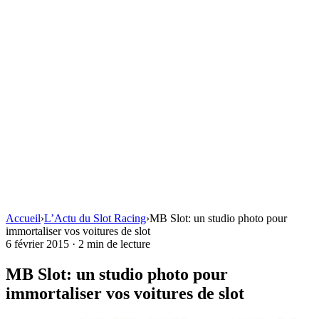
Accueil
›
L’Actu du Slot Racing
›
MB Slot: un studio photo pour
immortaliser vos voitures de slot
6 février 2015
·
2 min de lecture
MB Slot: un studio photo pour
immortaliser vos voitures de slot