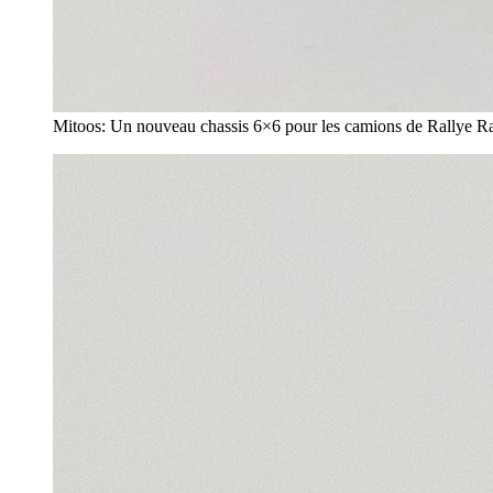
Mitoos: Un nouveau chassis 6×6 pour les camions de Rallye R