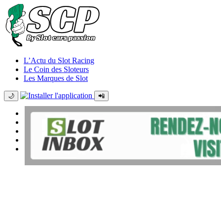
L’Actu du Slot Racing
Le Coin des Sloteurs
Les Marques de Slot
🌙
📲