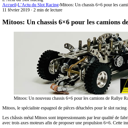
Accueil
›
L’Actu du Slot Racing
›
Mitoos: Un chassis 6×6 pour les cami
11 février 2019
·
2 min de lecture
Mitoos: Un chassis 6×6 pour les camions d
Mitoos: Un nouveau chassis 6×6 pour les camions de Rallye R
Mitoos, le spécialiste espagnol de pièces détachées pour le slot racing 
Les châssis métal Mitoos sont impressionnants par leur qualité de fabr
avec trois axes moteurs afin de proposer une propulsion 6×6. Cette inno