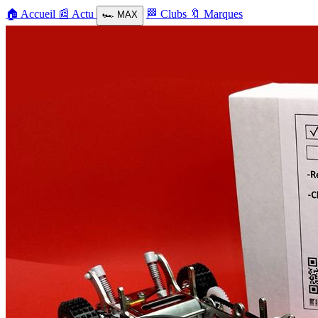
🏠
Accueil
📰
Actu
🏁
Clubs
🔖
Marques
🏎️
MAX