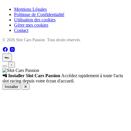
Mentions Légales
Politique de Confidentialité
Utilisation des cookies
Gérer mes cookies
Contact
© 2026 Slot Cars Passion. Tous droits réservés.
🏎️
↑
📲 Installer Slot Cars Passion
Accédez rapidement à toute l'actu
slot racing depuis votre écran d'accueil.
Installer
✕