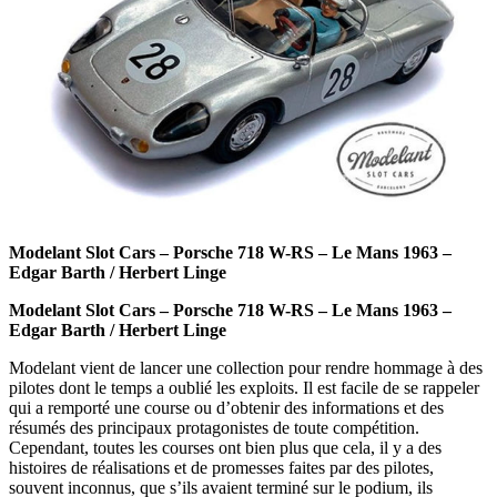
Modelant Slot Cars – Porsche 718 W-RS – Le Mans 1963 –
Edgar Barth / Herbert Linge
Modelant Slot Cars – Porsche 718 W-RS – Le Mans 1963 –
Edgar Barth / Herbert Linge
Modelant vient de lancer une collection pour rendre hommage à des
pilotes dont le temps a oublié les exploits. Il est facile de se rappeler
qui a remporté une course ou d’obtenir des informations et des
résumés des principaux protagonistes de toute compétition.
Cependant, toutes les courses ont bien plus que cela, il y a des
histoires de réalisations et de promesses faites par des pilotes,
souvent inconnus, que s’ils avaient terminé sur le podium, ils