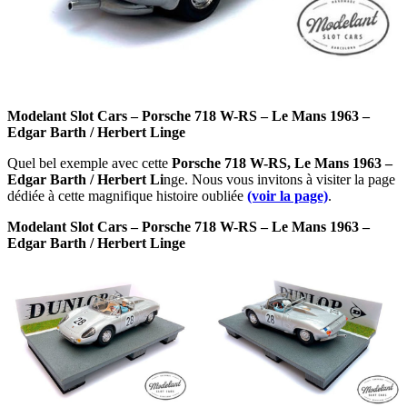
Modelant Slot Cars – Porsche 718 W-RS – Le Mans 1963 –
Edgar Barth / Herbert Linge
Quel bel exemple avec cette
Porsche 718 W-RS, Le Mans 1963 –
Edgar Barth / Herbert Li
nge. Nous vous invitons à visiter la page
dédiée à cette magnifique histoire oubliée
(voir la page)
.
Modelant Slot Cars – Porsche 718 W-RS – Le Mans 1963 –
Edgar Barth / Herbert Linge