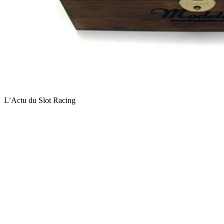
L’Actu du Slot Racing