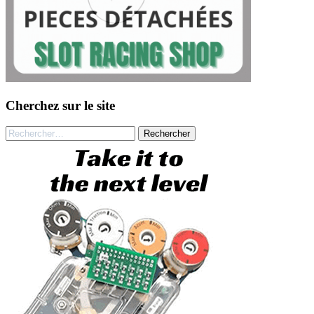
Cherchez sur le site
Rechercher :