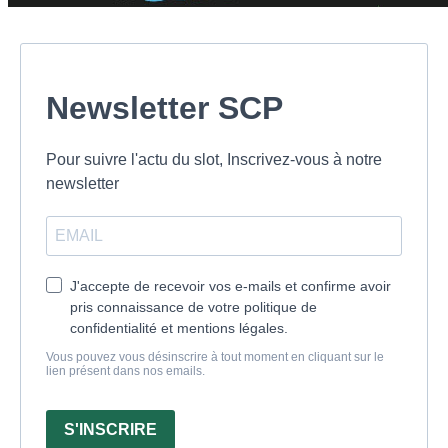
Newsletter SCP
Pour suivre l'actu du slot, Inscrivez-vous à notre
newsletter
J'accepte de recevoir vos e-mails et confirme avoir
pris connaissance de votre politique de
confidentialité et mentions légales.
Vous pouvez vous désinscrire à tout moment en cliquant sur le
lien présent dans nos emails.
S'INSCRIRE