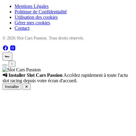
Mentions Légales
Politique de Confidentialité
Utilisation des cookies
Gérer mes cookies
Contact
© 2026 Slot Cars Passion. Tous droits réservés.
🏎️
↑
📲 Installer Slot Cars Passion
Accédez rapidement à toute l'actu
slot racing depuis votre écran d'accueil.
Installer
✕