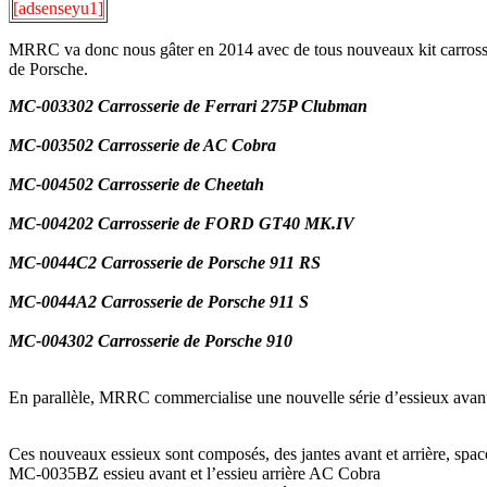
[adsenseyu1]
MRRC va donc nous gâter en 2014 avec de tous nouveaux kit carrosserie
de Porsche.
MC-003302 Carrosserie de Ferrari 275P Clubman
MC-003502 Carrosserie de AC Cobra
MC-004502 Carrosserie de Cheetah
MC-004202 Carrosserie de FORD GT40 MK.IV
MC-0044C2 Carrosserie de Porsche 911 RS
MC-0044A2 Carrosserie de Porsche 911 S
MC-004302 Carrosserie de Porsche 910
En parallèle, MRRC commercialise une nouvelle série d’essieux avants e
Ces nouveaux essieux sont composés, des jantes avant et arrière, spacer
MC-0035BZ essieu avant et l’essieu arrière AC Cobra