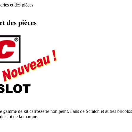
ries et des pièces
t des pièces
me de kit carrosserie non peint. Fans de Scratch et autres bricolos en 
e slot de la marque.