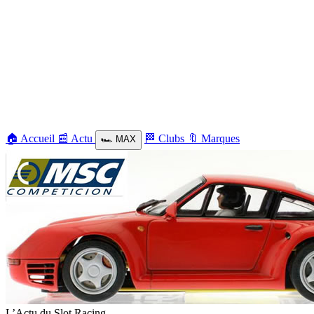
🏠
Accueil
📰
Actu
🏁
Clubs
🔖
Marques
🏎️
MAX
L’Actu du Slot Racing