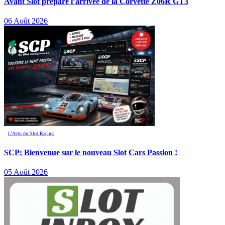
Avant Slot prépare l’arrivée de la Corvette Z06R GT3
06 Août 2026
L’Actu du Slot Racing
SCP: Bienvenue sur le nouveau Slot Cars Passion !
05 Août 2026