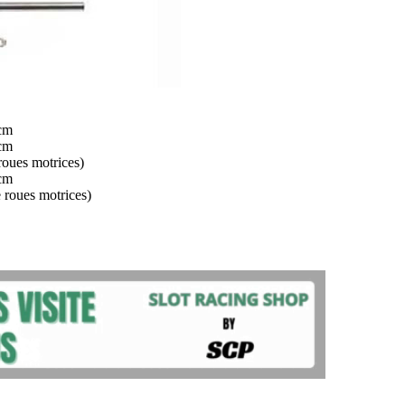
cm
cm
oues motrices)
cm
 roues motrices)