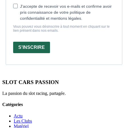
J'accepte de recevoir vos e-mails et confirme avoir
pris connaissance de votre politique de
confidentialité et mentions légales.
Vous pouvez vous désinscrire à tout moment en cliquant sur le
lien présent dans nos emails.
S'INSCRIRE
SLOT CARS PASSION
La passion du slot racing, partagée.
Catégories
Actu
Les Clubs
Matériel