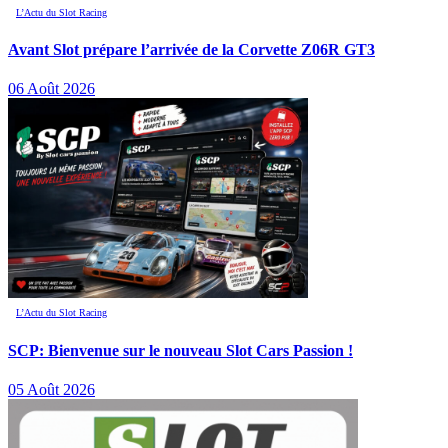
L’Actu du Slot Racing
Avant Slot prépare l’arrivée de la Corvette Z06R GT3
06 Août 2026
L’Actu du Slot Racing
SCP: Bienvenue sur le nouveau Slot Cars Passion !
05 Août 2026