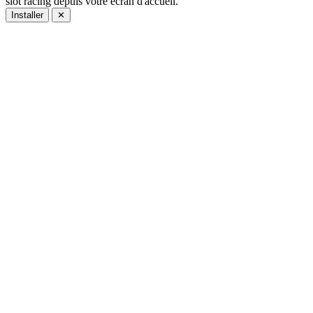
slot racing depuis votre écran d'accueil.
Installer
✕