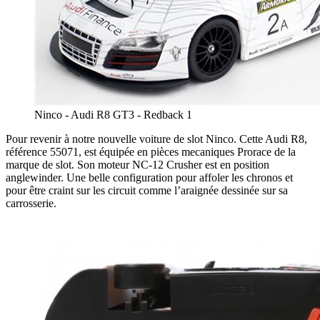
Ninco - Audi R8 GT3 - Redback 1
Pour revenir à notre nouvelle voiture de slot Ninco. Cette Audi R8,
référence 55071, est équipée en pièces mecaniques Prorace de la
marque de slot. Son moteur NC-12 Crusher est en position
anglewinder. Une belle configuration pour affoler les chronos et
pour être craint sur les circuit comme l’araignée dessinée sur sa
carrosserie.