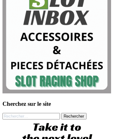
Cherchez sur le site
Rechercher :