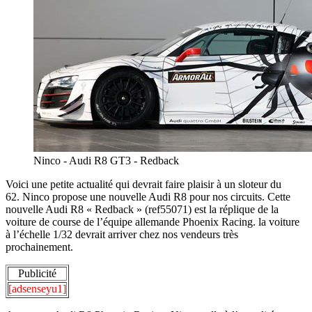
Ninco - Audi R8 GT3 - Redback
Voici une petite actualité qui devrait faire plaisir à un sloteur du
62. Ninco propose une nouvelle Audi R8 pour nos circuits. Cette
nouvelle Audi R8 « Redback » (ref55071) est la réplique de la
voiture de course de l’équipe allemande Phoenix Racing. la voiture
à l’échelle 1/32 devrait arriver chez nos vendeurs très
prochainement.
Publicité
[adsenseyu1]