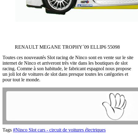
RENAULT MEGANE TROPHY´09 ELLIP6 55098
Toutes ces nouveautés Slot racing de Ninco sont en vente sur le site
internet de Ninco et arriveront très vite dans les boutiques de slot
racing. Comme à son habitude, le fabricant espagnol nous propose
un joli lot de voitures de slot dans presque toutes les catégories et
pour tout le monde.
Tags
#Ninco Slot cars - circuit de voitures électriques