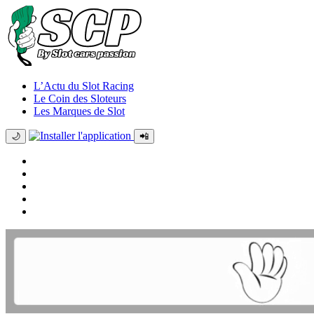
L’Actu du Slot Racing
Le Coin des Sloteurs
Les Marques de Slot
🌙
📲