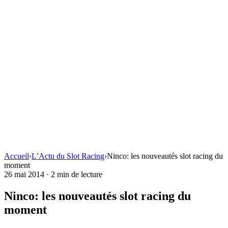
Accueil
›
L’Actu du Slot Racing
›
Ninco: les nouveautés slot racing du
moment
26 mai 2014
·
2 min de lecture
Ninco: les nouveautés slot racing du
moment