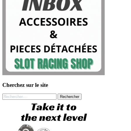
Cherchez sur le site
Rechercher :