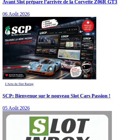
Avant Slot prépare l’arrivée de la Corvette Z06R GT3
06 Août 2026
L’Actu du Slot Racing
SCP: Bienvenue sur le nouveau Slot Cars Passion !
05 Août 2026