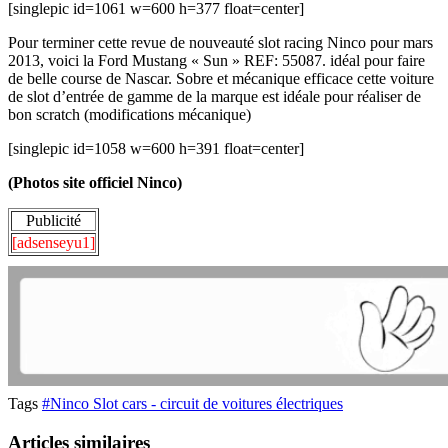
[singlepic id=1061 w=600 h=377 float=center]
Pour terminer cette revue de nouveauté slot racing Ninco pour mars
2013, voici la Ford Mustang « Sun » REF: 55087. idéal pour faire
de belle course de Nascar. Sobre et mécanique efficace cette voiture
de slot d’entrée de gamme de la marque est idéale pour réaliser de
bon scratch (modifications mécanique)
[singlepic id=1058 w=600 h=391 float=center]
(Photos site officiel Ninco)
Publicité
[adsenseyu1]
Tags
#Ninco Slot cars - circuit de voitures électriques
Articles similaires