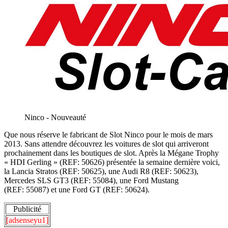
Ninco - Nouveauté
Que nous réserve le fabricant de Slot Ninco pour le mois de mars
2013. Sans attendre découvrez les voitures de slot qui arriveront
prochainement dans les boutiques de slot. Après la Mégane Trophy
« HDI Gerling » (REF: 50626) présentée la semaine dernière voici,
la Lancia Stratos (REF: 50625), une Audi R8 (REF: 50623),
Mercedes SLS GT3 (REF: 55084), une Ford Mustang
(REF: 55087) et une Ford GT (REF: 50624).
Publicité
[adsenseyu1]