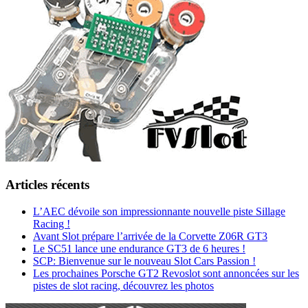
Articles récents
L’AEC dévoile son impressionnante nouvelle piste Sillage
Racing !
Avant Slot prépare l’arrivée de la Corvette Z06R GT3
Le SC51 lance une endurance GT3 de 6 heures !
SCP: Bienvenue sur le nouveau Slot Cars Passion !
Les prochaines Porsche GT2 Revoslot sont annoncées sur les
pistes de slot racing, découvrez les photos