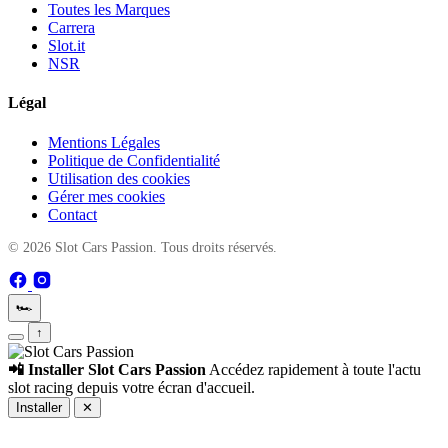
Toutes les Marques
Carrera
Slot.it
NSR
Légal
Mentions Légales
Politique de Confidentialité
Utilisation des cookies
Gérer mes cookies
Contact
© 2026 Slot Cars Passion. Tous droits réservés.
🏎️
↑
📲 Installer Slot Cars Passion
Accédez rapidement à toute l'actu
slot racing depuis votre écran d'accueil.
Installer
✕