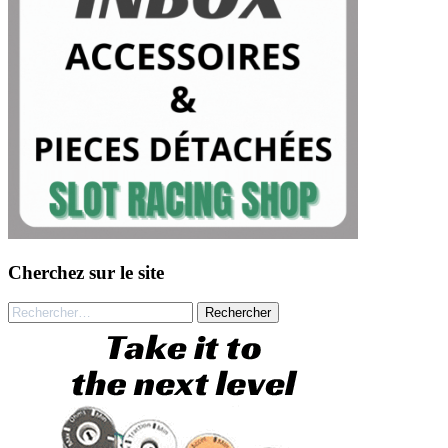
Cherchez sur le site
Rechercher :