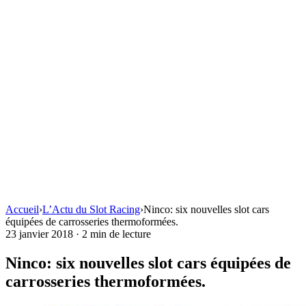
Accueil
›
L’Actu du Slot Racing
›
Ninco: six nouvelles slot cars
équipées de carrosseries thermoformées.
23 janvier 2018
·
2 min de lecture
Ninco: six nouvelles slot cars équipées de
carrosseries thermoformées.