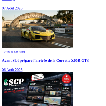
07 Août 2026
L’Actu du Slot Racing
Avant Slot prépare l’arrivée de la Corvette Z06R GT3
06 Août 2026