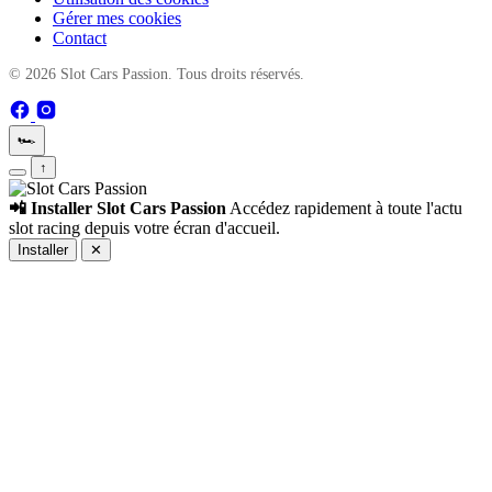
Gérer mes cookies
Contact
© 2026 Slot Cars Passion. Tous droits réservés.
🏎️
↑
📲 Installer Slot Cars Passion
Accédez rapidement à toute l'actu
slot racing depuis votre écran d'accueil.
Installer
✕