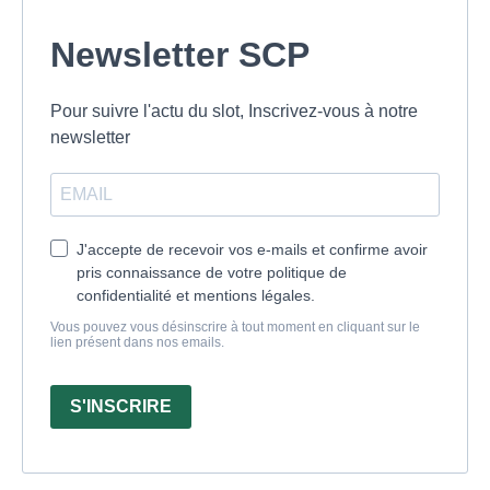
Newsletter SCP
Pour suivre l'actu du slot, Inscrivez-vous à notre
newsletter
J'accepte de recevoir vos e-mails et confirme avoir
pris connaissance de votre politique de
confidentialité et mentions légales.
Vous pouvez vous désinscrire à tout moment en cliquant sur le
lien présent dans nos emails.
S'INSCRIRE