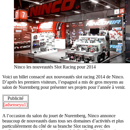
Ninco les nouveautés Slot Racing pour 2014
Voici un billet consacré aux nouveautés slot racing 2014 de Ninco.
D’après les premiers visiteurs, l’espagnol a mis de gros moyens au
salon de Nuremberg pour présenter ses projets pour l’année à venir.
Publicité
[adsenseyu1]
A l’occasion du salon du jouet de Nuremberg, Ninco annonce
beaucoup de nouveautés dans tous ses domaines d’activités et plus
particulièrement du côté de sa branche Slot racing avec des