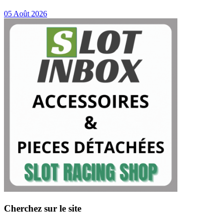
05 Août 2026
Cherchez sur le site