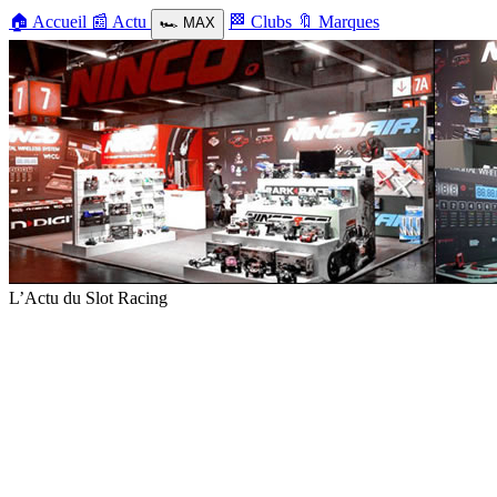
🏠
Accueil
📰
Actu
🏁
Clubs
🔖
Marques
🏎️
MAX
L’Actu du Slot Racing