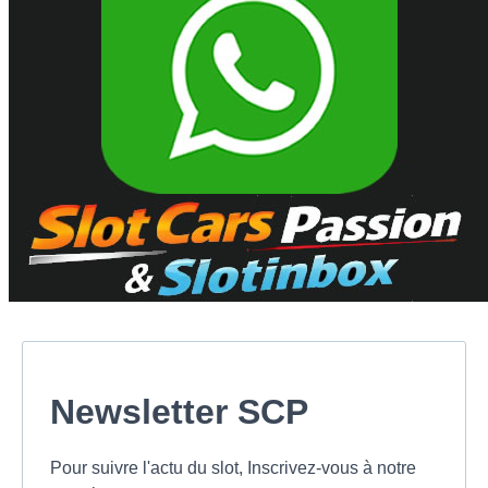
Newsletter SCP
Pour suivre l'actu du slot, Inscrivez-vous à notre