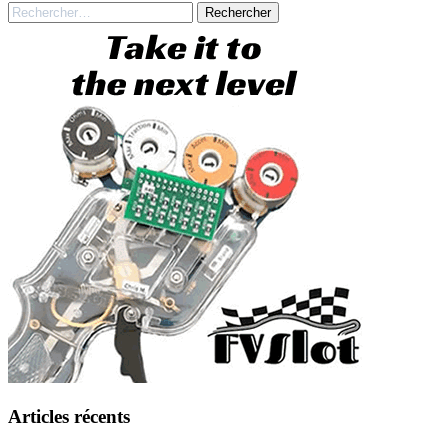
Rechercher :
Articles récents