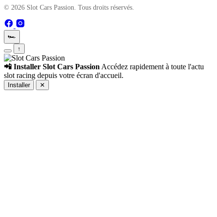
© 2026 Slot Cars Passion. Tous droits réservés.
🏎️
↑
📲 Installer Slot Cars Passion
Accédez rapidement à toute l'actu
slot racing depuis votre écran d'accueil.
Installer
✕