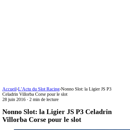
Accueil
›
L’Actu du Slot Racing
›
Nonno Slot: la Ligier JS P3
Celadrin Villorba Corse pour le slot
28 juin 2016
·
2 min de lecture
Nonno Slot: la Ligier JS P3 Celadrin
Villorba Corse pour le slot