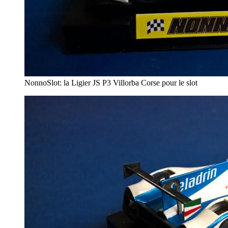
NonnoSlot: la Ligier JS P3 Villorba Corse pour le slot