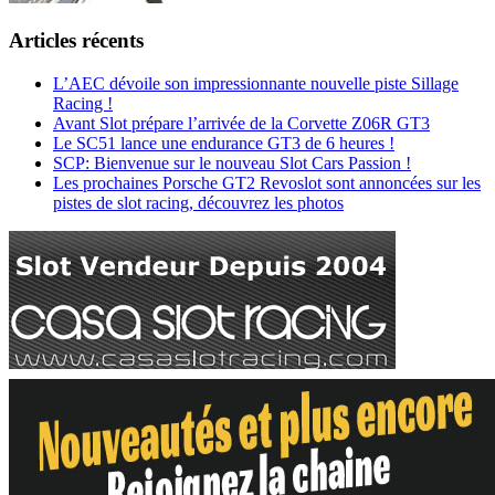
Articles récents
L’AEC dévoile son impressionnante nouvelle piste Sillage
Racing !
Avant Slot prépare l’arrivée de la Corvette Z06R GT3
Le SC51 lance une endurance GT3 de 6 heures !
SCP: Bienvenue sur le nouveau Slot Cars Passion !
Les prochaines Porsche GT2 Revoslot sont annoncées sur les
pistes de slot racing, découvrez les photos