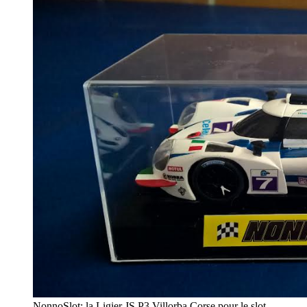
NonnoSlot: la Ligier JS P3 Villorba Corse pour le slot