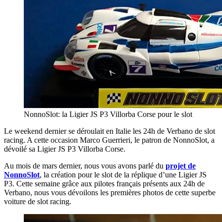
NonnoSlot: la Ligier JS P3 Villorba Corse pour le slot
Le weekend dernier se déroulait en Italie les 24h de Verbano de slot
racing. A cette occasion Marco Guerrieri, le patron de NonnoSlot, a
dévoilé sa Ligier JS P3 Villorba Corse.
Au mois de mars dernier, nous vous avons parlé du
projet de
NonnoSlot
, la création pour le slot de la réplique d’une Ligier JS
P3. Cette semaine grâce aux pilotes français présents aux 24h de
Verbano, nous vous dévoilons les premières photos de cette superbe
voiture de slot racing.