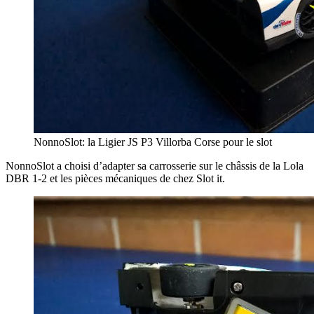
NonnoSlot: la Ligier JS P3 Villorba Corse pour le slot
NonnoSlot a choisi d’adapter sa carrosserie sur le châssis de la Lola
DBR 1-2 et les pièces mécaniques de chez Slot it.