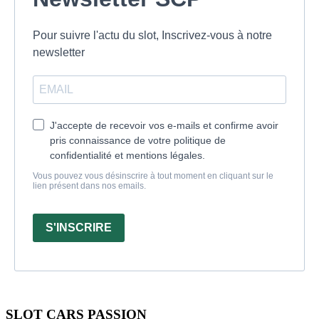
Pour suivre l'actu du slot, Inscrivez-vous à notre
newsletter
J'accepte de recevoir vos e-mails et confirme avoir
pris connaissance de votre politique de
confidentialité et mentions légales.
Vous pouvez vous désinscrire à tout moment en cliquant sur le
lien présent dans nos emails.
S'INSCRIRE
SLOT CARS PASSION