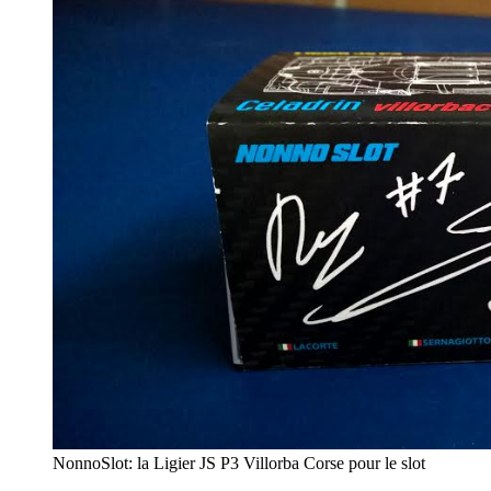
NonnoSlot: la Ligier JS P3 Villorba Corse pour le slot