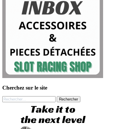
Cherchez sur le site
Rechercher :