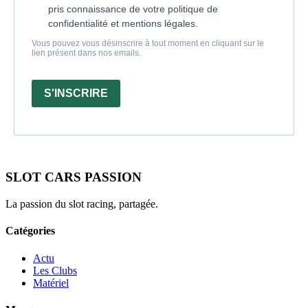
pris connaissance de votre politique de
confidentialité et mentions légales.
Vous pouvez vous désinscrire à tout moment en cliquant sur le
lien présent dans nos emails.
S'INSCRIRE
SLOT CARS PASSION
La passion du slot racing, partagée.
Catégories
Actu
Les Clubs
Matériel