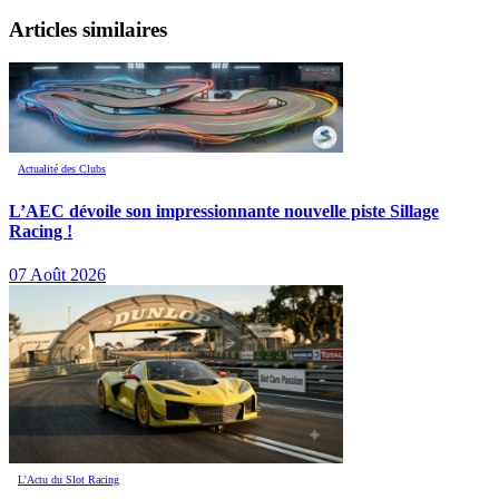
Articles similaires
Actualité des Clubs
L’AEC dévoile son impressionnante nouvelle piste Sillage
Racing !
07 Août 2026
L’Actu du Slot Racing