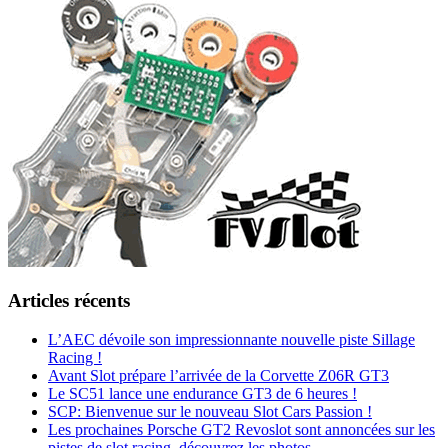
Articles récents
L’AEC dévoile son impressionnante nouvelle piste Sillage
Racing !
Avant Slot prépare l’arrivée de la Corvette Z06R GT3
Le SC51 lance une endurance GT3 de 6 heures !
SCP: Bienvenue sur le nouveau Slot Cars Passion !
Les prochaines Porsche GT2 Revoslot sont annoncées sur les
pistes de slot racing, découvrez les photos