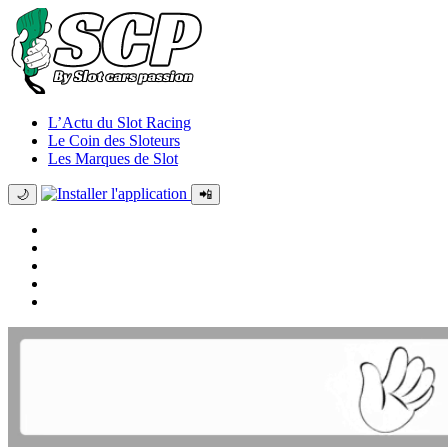
L’Actu du Slot Racing
Le Coin des Sloteurs
Les Marques de Slot
🌙
📲