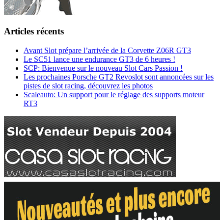
Articles récents
Avant Slot prépare l’arrivée de la Corvette Z06R GT3
Le SC51 lance une endurance GT3 de 6 heures !
SCP: Bienvenue sur le nouveau Slot Cars Passion !
Les prochaines Porsche GT2 Revoslot sont annoncées sur les
pistes de slot racing, découvrez les photos
Scaleauto: Un support pour le réglage des supports moteur
RT3