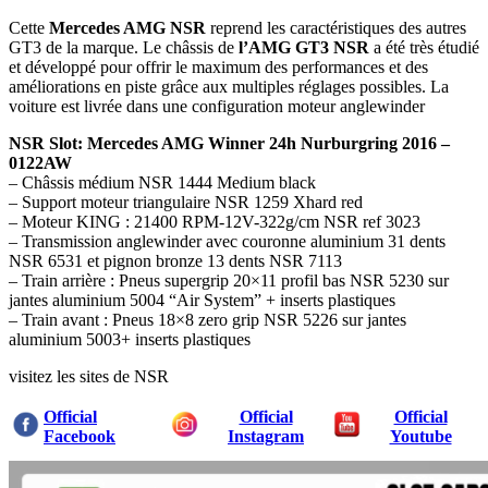
Cette
Mercedes AMG NSR
reprend les caractéristiques des autres
GT3 de la marque. Le châssis de
l’AMG GT3 NSR
a été très étudié
et développé pour offrir le maximum des performances et des
améliorations en piste grâce aux multiples réglages possibles. La
voiture est livrée dans une configuration moteur anglewinder
NSR Slot: Mercedes AMG Winner 24h Nurburgring 2016 –
0122AW
– Châssis médium NSR 1444 Medium black
– Support moteur triangulaire NSR 1259 Xhard red
– Moteur KING : 21400 RPM-12V-322g/cm NSR ref 3023
– Transmission anglewinder avec couronne aluminium 31 dents
NSR 6531 et pignon bronze 13 dents NSR 7113
– Train arrière : Pneus supergrip 20×11 profil bas NSR 5230 sur
jantes aluminium 5004 “Air System” + inserts plastiques
– Train avant : Pneus 18×8 zero grip NSR 5226 sur jantes
aluminium 5003+ inserts plastiques
visitez les sites de NSR
Official
Official
Official
Facebook
Instagram
Youtube