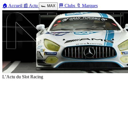
🏠
Accueil
📰
Actu
🏁
Clubs
🔖
Marques
🏎️
MAX
L’Actu du Slot Racing