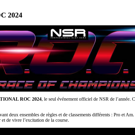
C 2024
TIONAL ROC 2024
, le seul événement officiel de NSR de l’année. C
deux ensembles de règles et de classements différents : Pro et Am. Ce
et de vivre l’excitation de la course.