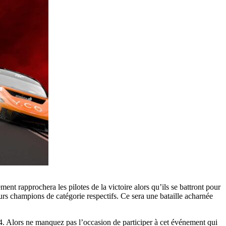
nt rapprochera les pilotes de la victoire alors qu’ils se battront pour
eurs champions de catégorie respectifs. Ce sera une bataille acharnée
24. Alors ne manquez pas l’occasion de participer à cet événement qui