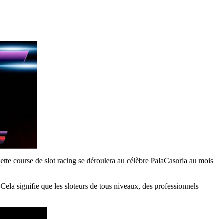
ette course de slot racing se déroulera au célèbre PalaCasoria au mois
la signifie que les sloteurs de tous niveaux, des professionnels