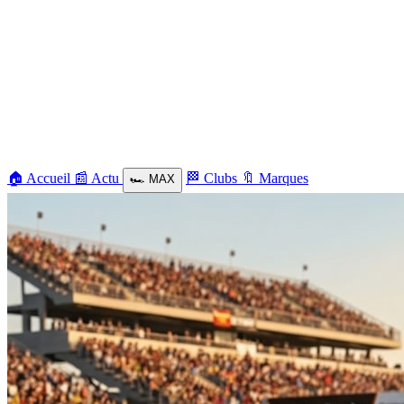
🏠
Accueil
📰
Actu
🏁
Clubs
🔖
Marques
🏎️
MAX