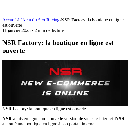
Accueil
›
L’Actu du Slot Racing
›
NSR Factory: la boutique en ligne
est ouverte
11 janvier 2023
·
2 min de lecture
NSR Factory: la boutique en ligne est
ouverte
NSR Factory: la boutique en ligne est ouverte
NSR
a mis en ligne une nouvelle version de son site Internet.
NSR
a ajouté une boutique en ligne à son portail internet.