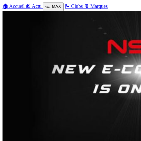
🏠
Accueil
📰
Actu
🏁
Clubs
🔖
Marques
🏎️
MAX