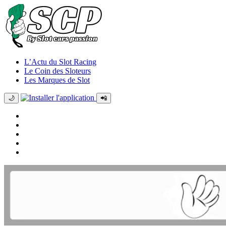
L’Actu du Slot Racing
Le Coin des Sloteurs
Les Marques de Slot
🌙
📲