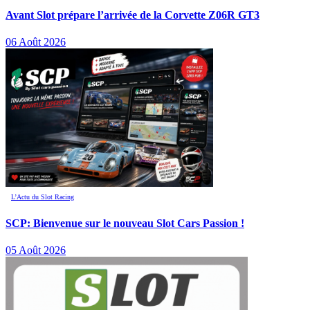
Avant Slot prépare l’arrivée de la Corvette Z06R GT3
06 Août 2026
L’Actu du Slot Racing
SCP: Bienvenue sur le nouveau Slot Cars Passion !
05 Août 2026