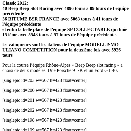
Classic 2012:
40 Beep Beep Slot Racing avec 4896 tours à 89 tours de l’équipe
précédente
36 BITUME BSR FRANCE avec 5063 tours à 41 tours de
l’équipe précédente
et enfin la belle place de l’équipe SP COLLECTABLE qui finie
15 ième avec 5548 tours à 57 tours de l’équipe précédente.
les vainqueurs sont les italiens de l’équipe MODELLISMO
ULIANO COMPETITION pour la deuxième fois avec 5926
tours
Pour la course l’équipe Rhône-Alpes « Beep Beep slot racing » a
choisi de deux modèles. Une Porsche 917K et un Ford GT 40.
[singlepic id=203 w=567 h=423 float=center]
[singlepic id=200 w=567 h=423 float=center]
[singlepic id=201 w=567 h=423 float=center]
[singlepic id=202 w=567 h=423 float=center]
[singlepic id=198 w=567 h=423 float=center]
[singlepic id=199 w=567 h=423 float=center]