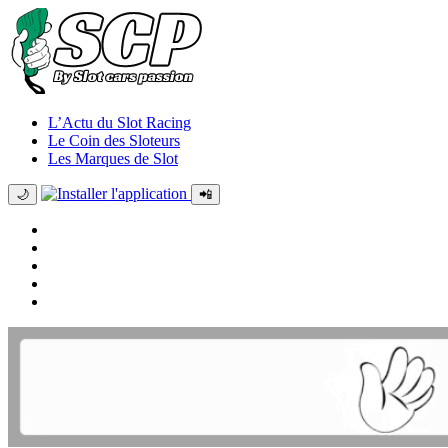
L’Actu du Slot Racing
Le Coin des Sloteurs
Les Marques de Slot
🌙
📲