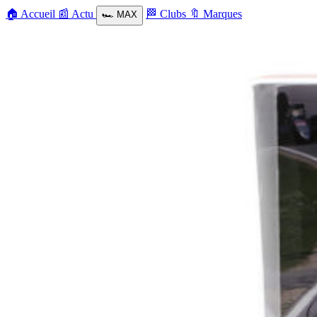
🏠
Accueil
📰
Actu
🏁
Clubs
🔖
Marques
🏎️
MAX