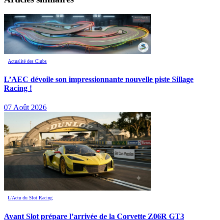
Actualité des Clubs
L’AEC dévoile son impressionnante nouvelle piste Sillage
Racing !
07 Août 2026
L’Actu du Slot Racing
Avant Slot prépare l’arrivée de la Corvette Z06R GT3