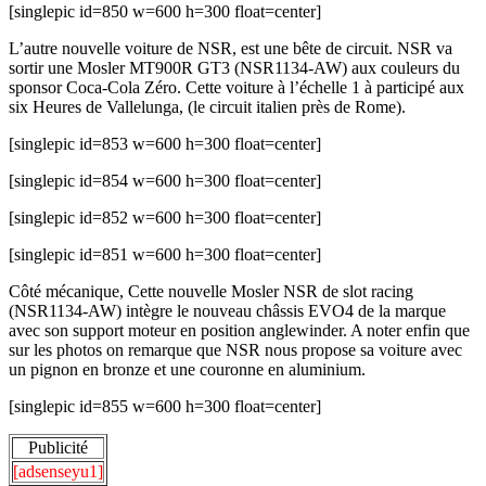
[singlepic id=850 w=600 h=300 float=center]
L’autre nouvelle voiture de NSR, est une bête de circuit. NSR va
sortir une Mosler MT900R GT3 (NSR1134-AW) aux couleurs du
sponsor Coca-Cola Zéro. Cette voiture à l’échelle 1 à participé aux
six Heures de Vallelunga, (le circuit italien près de Rome).
[singlepic id=853 w=600 h=300 float=center]
[singlepic id=854 w=600 h=300 float=center]
[singlepic id=852 w=600 h=300 float=center]
[singlepic id=851 w=600 h=300 float=center]
Côté mécanique, Cette nouvelle Mosler NSR de slot racing
(NSR1134-AW) intègre le nouveau châssis EVO4 de la marque
avec son support moteur en position anglewinder. A noter enfin que
sur les photos on remarque que NSR nous propose sa voiture avec
un pignon en bronze et une couronne en aluminium.
[singlepic id=855 w=600 h=300 float=center]
Publicité
[adsenseyu1]