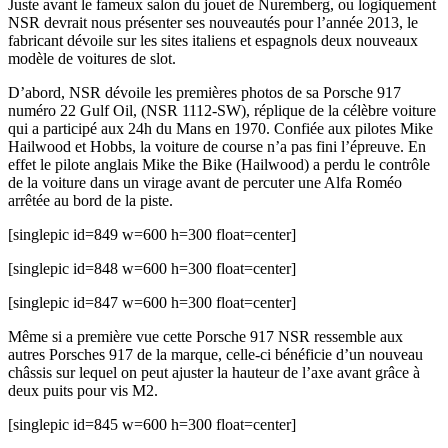
Juste avant le fameux salon du jouet de Nuremberg, ou logiquement
NSR devrait nous présenter ses nouveautés pour l’année 2013, le
fabricant dévoile sur les sites italiens et espagnols deux nouveaux
modèle de voitures de slot.
D’abord, NSR dévoile les premières photos de sa Porsche 917
numéro 22 Gulf Oil, (NSR 1112-SW), réplique de la célèbre voiture
qui a participé aux 24h du Mans en 1970. Confiée aux pilotes Mike
Hailwood et Hobbs, la voiture de course n’a pas fini l’épreuve. En
effet le pilote anglais Mike the Bike (Hailwood) a perdu le contrôle
de la voiture dans un virage avant de percuter une Alfa Roméo
arrêtée au bord de la piste.
[singlepic id=849 w=600 h=300 float=center]
[singlepic id=848 w=600 h=300 float=center]
[singlepic id=847 w=600 h=300 float=center]
Même si a première vue cette Porsche 917 NSR ressemble aux
autres Porsches 917 de la marque, celle-ci bénéficie d’un nouveau
châssis sur lequel on peut ajuster la hauteur de l’axe avant grâce à
deux puits pour vis M2.
[singlepic id=845 w=600 h=300 float=center]