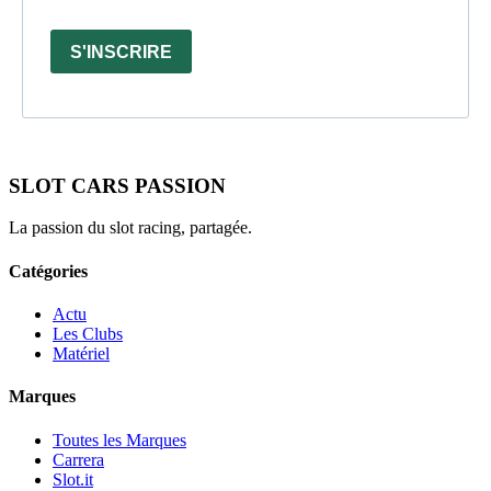
S'INSCRIRE
SLOT CARS PASSION
La passion du slot racing, partagée.
Catégories
Actu
Les Clubs
Matériel
Marques
Toutes les Marques
Carrera
Slot.it