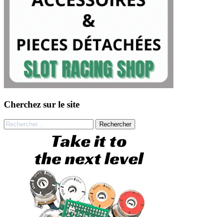
Cherchez sur le site
Rechercher :