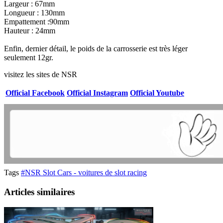
Largeur : 67mm
Longueur : 130mm
Empattement :90mm
Hauteur : 24mm
Enfin, dernier détail, le poids de la carrosserie est très léger
seulement 12gr.
visitez les sites de NSR
Official Facebook
Official Instagram
Official Youtube
Tags
#NSR Slot Cars - voitures de slot racing
Articles similaires