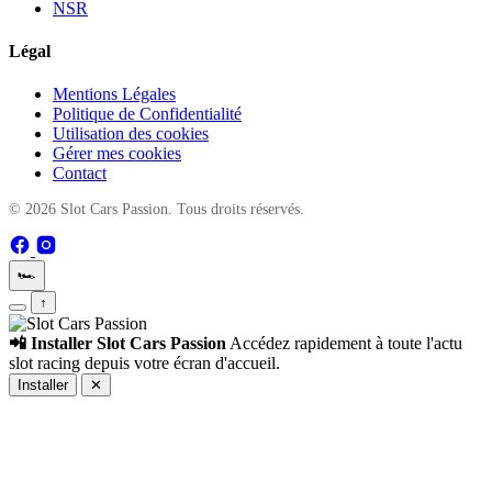
NSR
Légal
Mentions Légales
Politique de Confidentialité
Utilisation des cookies
Gérer mes cookies
Contact
© 2026 Slot Cars Passion. Tous droits réservés.
🏎️
↑
📲 Installer Slot Cars Passion
Accédez rapidement à toute l'actu
slot racing depuis votre écran d'accueil.
Installer
✕