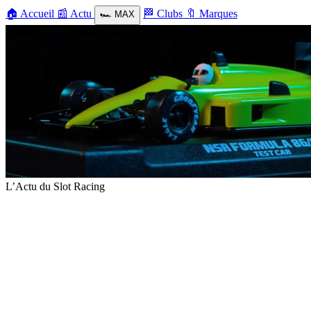
🏠
Accueil
📰
Actu
🏁
Clubs
🔖
Marques
🏎️
MAX
L’Actu du Slot Racing