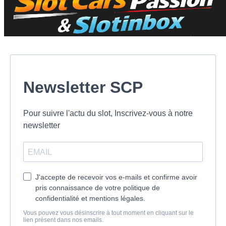
Newsletter SCP
Pour suivre l'actu du slot, Inscrivez-vous à notre
newsletter
J'accepte de recevoir vos e-mails et confirme avoir
pris connaissance de votre politique de
confidentialité et mentions légales.
Vous pouvez vous désinscrire à tout moment en cliquant sur le
lien présent dans nos emails.