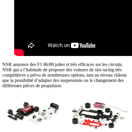
NSR annonce des F1 86/89 jolies et très efficaces sur les circuits.
NSR qui a l’habitude de proposer des voitures de slot racing très
compétitives a prévu de nombreuses options, tant au niveau châssis
que la possibilité d’adapter des suspensions ou le changement des
différentes pièces de propulsion.