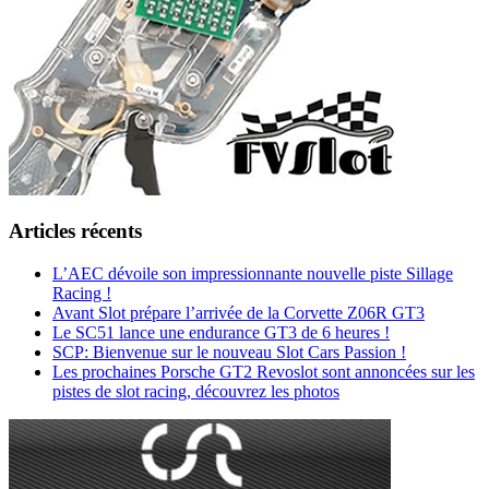
Articles récents
L’AEC dévoile son impressionnante nouvelle piste Sillage
Racing !
Avant Slot prépare l’arrivée de la Corvette Z06R GT3
Le SC51 lance une endurance GT3 de 6 heures !
SCP: Bienvenue sur le nouveau Slot Cars Passion !
Les prochaines Porsche GT2 Revoslot sont annoncées sur les
pistes de slot racing, découvrez les photos