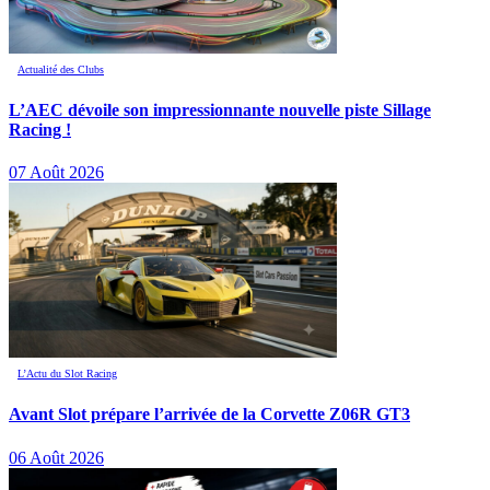
Actualité des Clubs
L’AEC dévoile son impressionnante nouvelle piste Sillage
Racing !
07 Août 2026
L’Actu du Slot Racing
Avant Slot prépare l’arrivée de la Corvette Z06R GT3
06 Août 2026