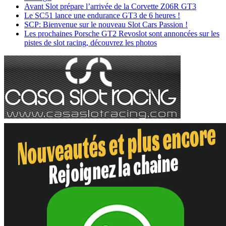
Avant Slot prépare l’arrivée de la Corvette Z06R GT3
Le SC51 lance une endurance GT3 de 6 heures !
SCP: Bienvenue sur le nouveau Slot Cars Passion !
Les prochaines Porsche GT2 Revoslot sont annoncées sur les
pistes de slot racing, découvrez les photos