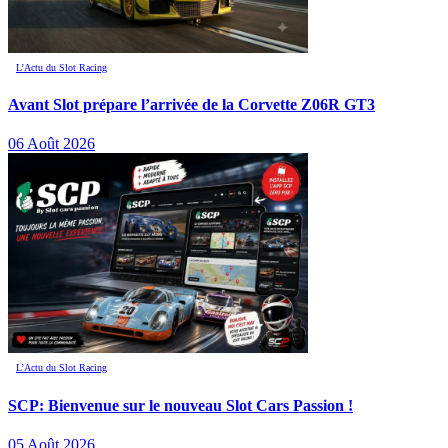
L’Actu du Slot Racing
Avant Slot prépare l’arrivée de la Corvette Z06R GT3
06 Août 2026
L’Actu du Slot Racing
SCP: Bienvenue sur le nouveau Slot Cars Passion !
05 Août 2026