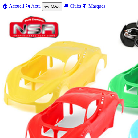
🏠
Accueil
📰
Actu
🏁
Clubs
🔖
Marques
🏎️
MAX