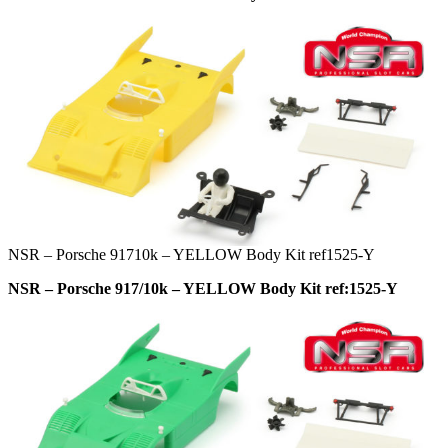
NSR – Porsche 91710k – YELLOW Body Kit ref1525-Y
NSR – Porsche 917/10k – YELLOW Body Kit ref:1525-Y