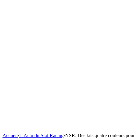
Accueil
›
L’Actu du Slot Racing
›
NSR: Des kits quatre couleurs pour