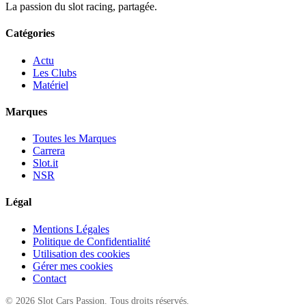
La passion du slot racing, partagée.
Catégories
Actu
Les Clubs
Matériel
Marques
Toutes les Marques
Carrera
Slot.it
NSR
Légal
Mentions Légales
Politique de Confidentialité
Utilisation des cookies
Gérer mes cookies
Contact
© 2026 Slot Cars Passion. Tous droits réservés.