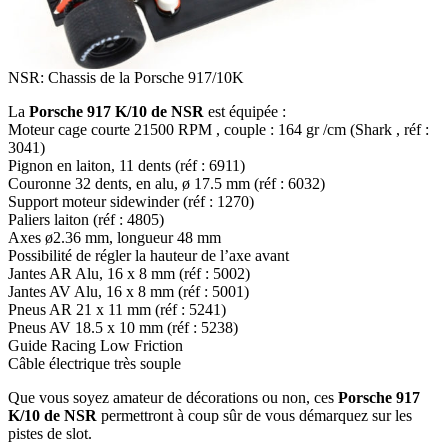
NSR: Chassis de la Porsche 917/10K
La
Porsche 917 K/10 de NSR
est équipée :
Moteur cage courte 21500 RPM , couple : 164 gr /cm (Shark , réf :
3041)
Pignon en laiton, 11 dents (réf : 6911)
Couronne 32 dents, en alu, ø 17.5 mm (réf : 6032)
Support moteur sidewinder (réf : 1270)
Paliers laiton (réf : 4805)
Axes ø2.36 mm, longueur 48 mm
Possibilité de régler la hauteur de l’axe avant
Jantes AR Alu, 16 x 8 mm (réf : 5002)
Jantes AV Alu, 16 x 8 mm (réf : 5001)
Pneus AR 21 x 11 mm (réf : 5241)
Pneus AV 18.5 x 10 mm (réf : 5238)
Guide Racing Low Friction
Câble électrique très souple
Que vous soyez amateur de décorations ou non, ces
Porsche 917
K/10 de NSR
permettront à coup sûr de vous démarquez sur les
pistes de slot.