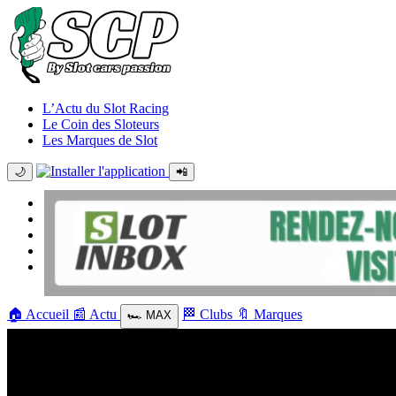
L’Actu du Slot Racing
Le Coin des Sloteurs
Les Marques de Slot
🌙
📲
🏠
Accueil
📰
Actu
🏁
Clubs
🔖
Marques
🏎️
MAX