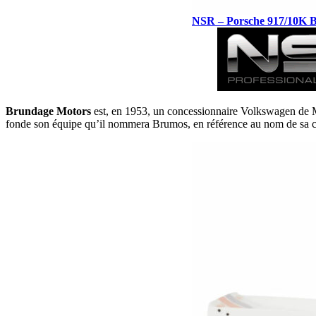
NSR – Porsche 917/10K 
Brundage Motors
est, en 1953, un concessionnaire Volkswagen de Mi
fonde son équipe qu’il nommera Brumos, en référence au nom de sa 