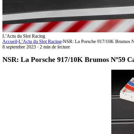
L’Actu du Slot Racing
Accueil
›
L’Actu du Slot Racing
›
NSR: La Porsche 917/10K Brumos 
8 septembre 2023
·
2 min de lecture
NSR: La Porsche 917/10K Brumos Nº59 C