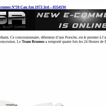
Brumos Nº59 Can Am 1973 3rd – 0354SW
ami. Ce concessionnaire, détenteur d’une Porsche, est le premier à l’a
concession. Le
Team Brumos
a remporté quatre fois les 24 Heures de D