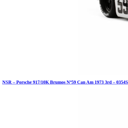
NSR – Porsche 917/10K Brumos Nº59 Can Am 1973 3rd – 035