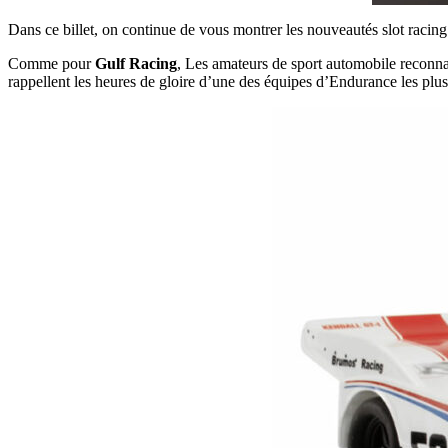
Dans ce billet, on continue de vous montrer les nouveautés slot raci
Comme pour
Gulf Racing
, Les amateurs de sport automobile reconna
rappellent les heures de gloire d’une des équipes d’Endurance les plus