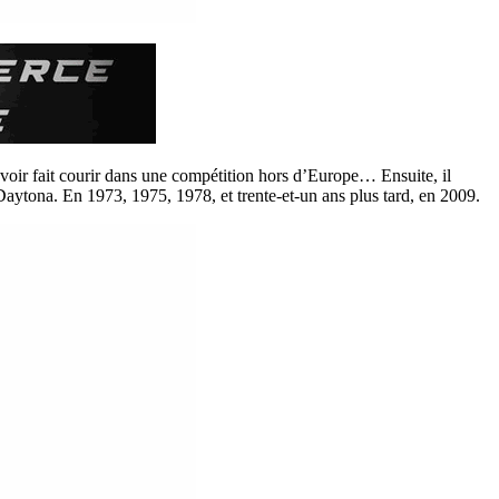
voir fait courir dans une compétition hors d’Europe… Ensuite, il
aytona. En 1973, 1975, 1978, et trente-et-un ans plus tard, en 2009.