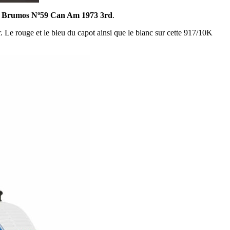
0K Brumos Nº59 Can Am 1973 3rd
.
ar. Le rouge et le bleu du capot ainsi que le blanc sur cette 917/10K