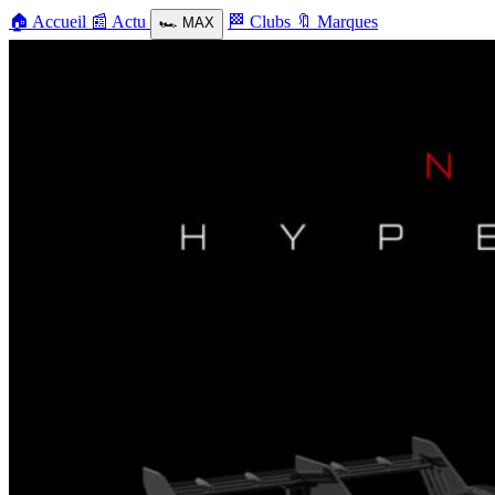
🏠
Accueil
📰
Actu
🏁
Clubs
🔖
Marques
🏎️
MAX