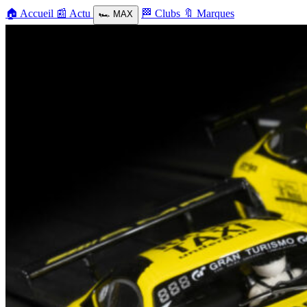
🏠
Accueil
📰
Actu
🏁
Clubs
🔖
Marques
🏎️
MAX