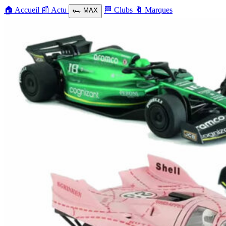
🏠
Accueil
📰
Actu
🏁
Clubs
🔖
Marques
🏎️
MAX