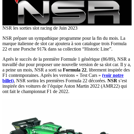
NSR les sorties slot racing de Juin 2023
NSR prépare un sympathique programme pour la fin du mois. La
marque italienne de slot car ajoutera à son catalogue trois Formula
22 et une Porsche 917k dans sa collection “Historic Line”.
Après le succès de la première Formule 1 générique (86/89), NSR a
travaillé dur pour proposer une nouvelle version de sa slot car. Il y a,
a peine un mois, NSR a sorti sa
Formula 22
, librement inspirée des
F1 contemporaines. Après les versions « Test Cars »
(voir notre
billet)
, NSR sortira les premières Formula 22 décorées.
NSR
s’est
inspirée des voitures de l’équipe Aston Martin 2022 (AMR22) qui
ont fait le championnat F1 de 2022.