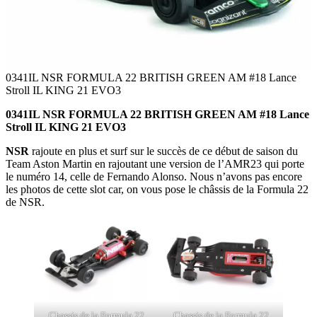
0341IL NSR FORMULA 22 BRITISH GREEN AM #18 Lance
Stroll IL KING 21 EVO3
0341IL NSR FORMULA 22 BRITISH GREEN AM #18 Lance
Stroll IL KING 21 EVO3
NSR
rajoute en plus et surf sur le succès de ce début de saison du
Team Aston Martin en rajoutant une version de l’AMR23 qui porte
le numéro 14, celle de Fernando Alonso. Nous n’avons pas encore
les photos de cette slot car, on vous pose le châssis de la Formula 22
de NSR.
Chassis de la Formula 22
Chassis de la Formula 22