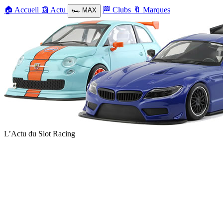
🏠
Accueil
📰
Actu
🏁
Clubs
🔖
Marques
🏎️
MAX
L’Actu du Slot Racing