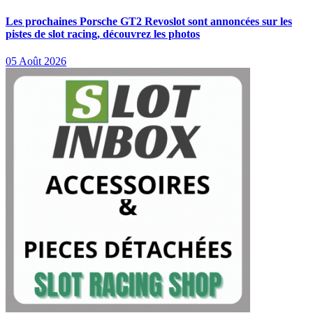
Les prochaines Porsche GT2 Revoslot sont annoncées sur les
pistes de slot racing, découvrez les photos
05 Août 2026