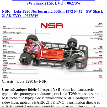
SW Shark 21.5K EVO – 0627SW
NSR – Lola T290 Nurburgring 500km 1972 N°41 – SW Shark
21.5K EVO – 0627SW
Chassis – Lola T290 by NSR
Une mécanique fidèle à l’esprit NSR:
Sous leur carrosserie
typique des prototypes endurance, ces
Lola T290
reposent sur une
base technique typique de la philosophie NSR. Configuration
sidewinder, moteur SHARK 21.5K EVO, transmission directe et
châssis optimisé pour une motricité propre et régulière : tout est