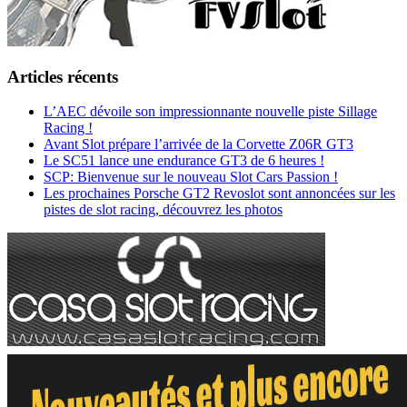
Articles récents
L’AEC dévoile son impressionnante nouvelle piste Sillage
Racing !
Avant Slot prépare l’arrivée de la Corvette Z06R GT3
Le SC51 lance une endurance GT3 de 6 heures !
SCP: Bienvenue sur le nouveau Slot Cars Passion !
Les prochaines Porsche GT2 Revoslot sont annoncées sur les
pistes de slot racing, découvrez les photos