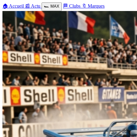
🏠
Accueil
📰
Actu
🏁
Clubs
🔖
Marques
🏎️
MAX