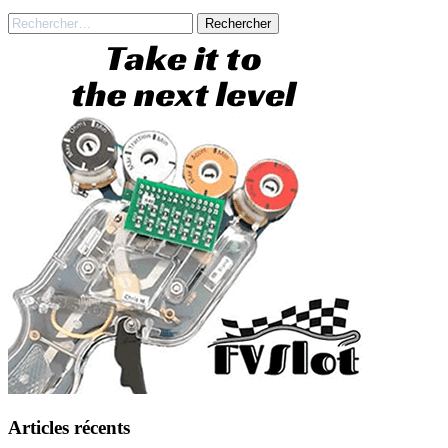
Rechercher :
Articles récents