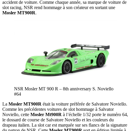
accident de voiture. Comme chaque année, sa marque de voiture de
slot racing, NSR rend hommage à son créateur en sortant une
Mosler MT900R
.
NSR Mosler MT 900 R – 8th anniversary S. Noviello
#64
La
Mosler MT900R
était la voiture préférée de Salvatore Noviello.
Comme les précédentes voitures de slot hommage à Salvator
Noviello, cette
Mosler Mt900R
à l’échelle 1/32 porte le numéro 64,
le dossard de course de Salvatore Noviello et les couleurs du
drapeau italien. La slot car est marquée sur ses flancs de la signature
du patron de NSR. Cette
Mosler MT900R
sort en édition limitée à