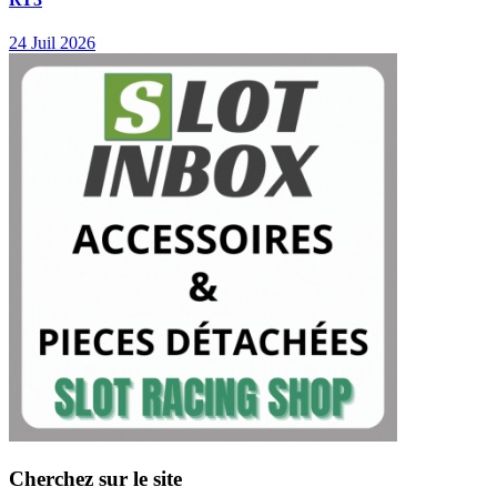
24 Juil 2026
Cherchez sur le site