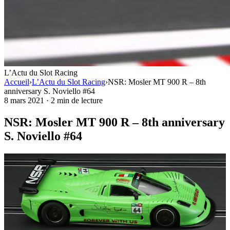
L’Actu du Slot Racing
Accueil
›
L’Actu du Slot Racing
›
NSR: Mosler MT 900 R – 8th
anniversary S. Noviello #64
8 mars 2021
·
2 min de lecture
NSR: Mosler MT 900 R – 8th anniversary
S. Noviello #64