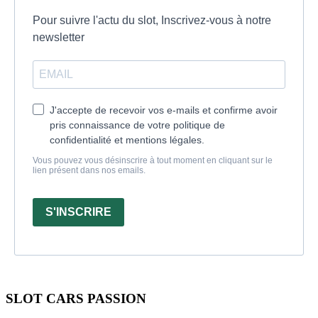
Pour suivre l'actu du slot, Inscrivez-vous à notre
newsletter
J'accepte de recevoir vos e-mails et confirme avoir
pris connaissance de votre politique de
confidentialité et mentions légales.
Vous pouvez vous désinscrire à tout moment en cliquant sur le
lien présent dans nos emails.
S'INSCRIRE
SLOT CARS PASSION