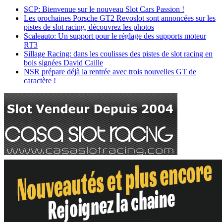
SCP: Bienvenue sur le nouveau Slot Cars Passion !
Les prochaines Porsche GT2 Revoslot sont annoncées sur les
pistes de slot racing, découvrez les photos
Scaleauto: Un support pour le réglage des supports moteur
RT3
Sillage Racing: dans les coulisses des pistes de slot racing en
bois signées David Caille
NSR prépare déjà la rentrée avec trois nouvelles GT de
caractère !