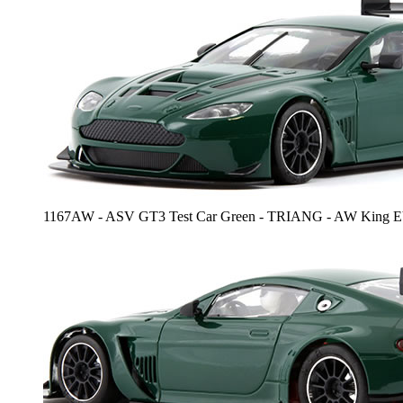
1167AW - ASV GT3 Test Car Green - TRIANG - AW King 