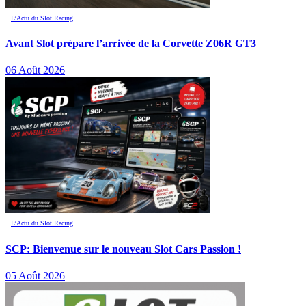
L’Actu du Slot Racing
Avant Slot prépare l’arrivée de la Corvette Z06R GT3
06 Août 2026
L’Actu du Slot Racing
SCP: Bienvenue sur le nouveau Slot Cars Passion !
05 Août 2026