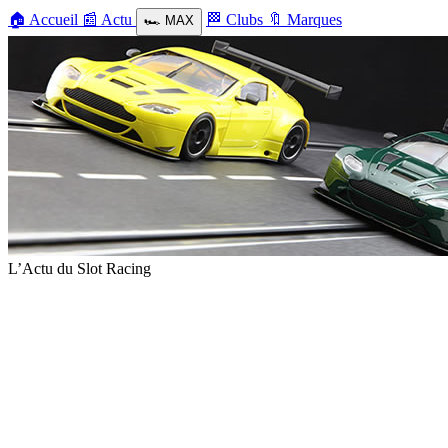
🏠
Accueil
📰
Actu
🏁
Clubs
🔖
Marques
🏎️
MAX
L’Actu du Slot Racing