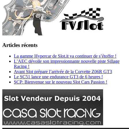
Articles récents
La gamme Hypercar de Slot.it va continuer de s’étoffer !
L’AEC dévoile son impressionnante nouvelle piste Sillage
Racing !
Avant Slot prépare l’arrivée de la Corvette Z06R GT3
Le SC51 lance une endurance GT3 de 6 heures !
SCP: Bienvenue sur le nouveau Slot Cars Passion !