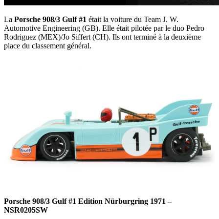
La
Porsche 908/3 Gulf #1
était la voiture du Team J. W.
Automotive Engineering (GB). Elle était pilotée par le duo Pedro
Rodriguez (MEX)/Jo Siffert (CH). Ils ont terminé à la deuxième
place du classement général.
Porsche 908/3 Gulf #1 Edition Nürburgring 1971 –
NSR0205SW