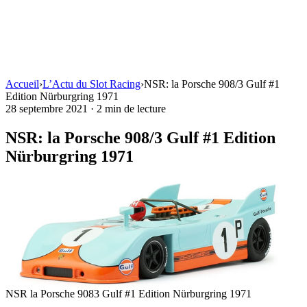
Accueil
›
L’Actu du Slot Racing
›
NSR: la Porsche 908/3 Gulf #1
Edition Nürburgring 1971
28 septembre 2021
·
2 min de lecture
NSR: la Porsche 908/3 Gulf #1 Edition
Nürburgring 1971
NSR la Porsche 9083 Gulf #1 Edition Nürburgring 1971