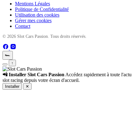
Mentions Légales
Politique de Confidentialité
Utilisation des cookies
Gérer mes cookies
Contact
© 2026 Slot Cars Passion. Tous droits réservés.
🏎️
↑
📲 Installer Slot Cars Passion
Accédez rapidement à toute l'actu
slot racing depuis votre écran d'accueil.
Installer
✕