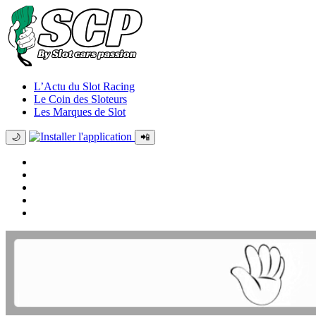
L’Actu du Slot Racing
Le Coin des Sloteurs
Les Marques de Slot
🌙
📲