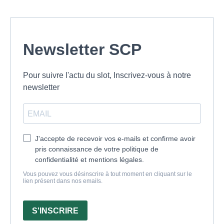
Newsletter SCP
Pour suivre l'actu du slot, Inscrivez-vous à notre
newsletter
J'accepte de recevoir vos e-mails et confirme avoir
pris connaissance de votre politique de
confidentialité et mentions légales.
Vous pouvez vous désinscrire à tout moment en cliquant sur le
lien présent dans nos emails.
S'INSCRIRE