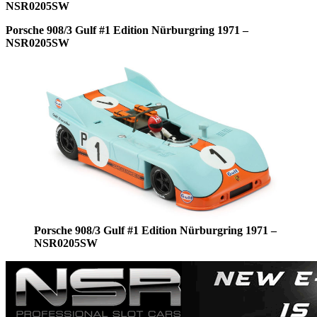
NSR0205SW
Porsche 908/3 Gulf #1 Edition Nürburgring 1971 –
NSR0205SW
Porsche 908/3 Gulf #1 Edition Nürburgring 1971 –
NSR0205SW