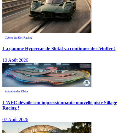
L’Actu du Slot Racing
La gamme Hypercar de Slot.it va continuer de s’étoffer !
10 Août 2026
Actualité des Clubs
L’AEC dévoile son impressionnante nouvelle piste Sillage
Racing !
07 Août 2026