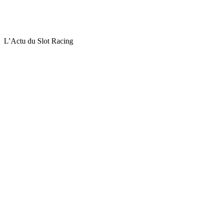
L’Actu du Slot Racing