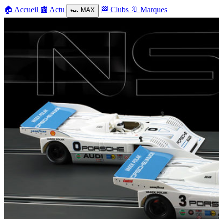
🏠
Accueil
📰
Actu
🏁
Clubs
🔖
Marques
🏎️
MAX