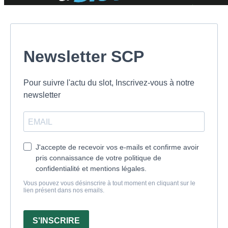
Newsletter SCP
Pour suivre l'actu du slot, Inscrivez-vous à notre
newsletter
J'accepte de recevoir vos e-mails et confirme avoir
pris connaissance de votre politique de
confidentialité et mentions légales.
Vous pouvez vous désinscrire à tout moment en cliquant sur le
lien présent dans nos emails.
S'INSCRIRE