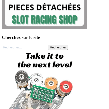
Cherchez sur le site
Rechercher :