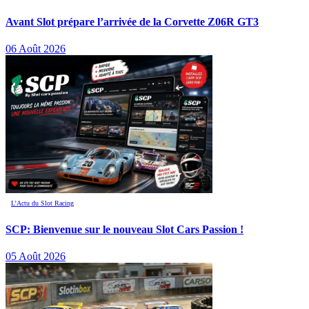
Avant Slot prépare l’arrivée de la Corvette Z06R GT3
06 Août 2026
L’Actu du Slot Racing
SCP: Bienvenue sur le nouveau Slot Cars Passion !
05 Août 2026