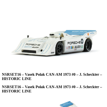
NSRSET16 – Vasek Polak CAN-AM 1973 #0 – J. Scheckter –
HISTORIC LINE
NSRSET16 – Vasek Polak CAN-AM 1973 #0 – J. Scheckter –
HISTORIC LINE