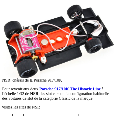
NSR: châssis de la Porsche 917/10K
Pour revenir aux deux
Porsche 917/10K
The Historic Line
à
l’échelle 1/32 de
NSR
, les slot cars ont la configuration habituelle
des voitures de slot de la catégorie Classic de la marque.
visitez les sites de NSR