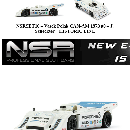
NSRSET16 – Vasek Polak CAN-AM 1973 #0 – J.
Scheckter – HISTORIC LINE