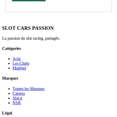
SLOT CARS PASSION
La passion du slot racing, partagée.
Catégories
Actu
Les Clubs
Matériel
Marques
Toutes les Marques
Carrera
Slot.it
NSR
Légal