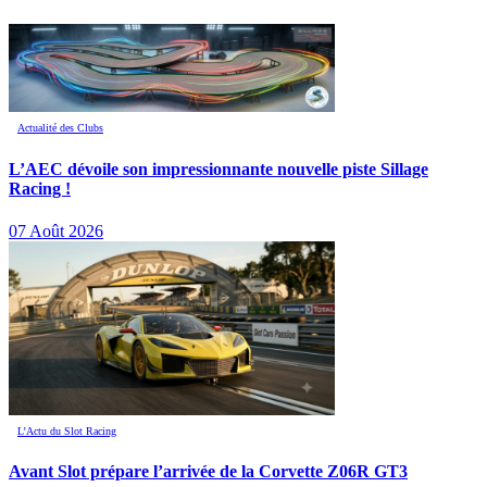
Actualité des Clubs
L’AEC dévoile son impressionnante nouvelle piste Sillage
Racing !
07 Août 2026
L’Actu du Slot Racing
Avant Slot prépare l’arrivée de la Corvette Z06R GT3