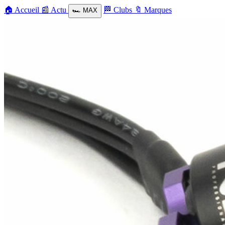
🏠
Accueil
📰
Actu
🏁
Clubs
🔖
Marques
🏎️
MAX