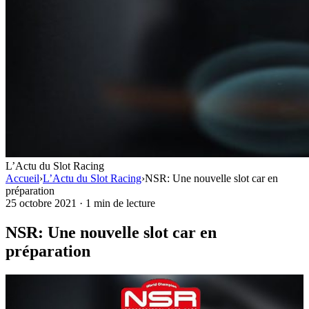
L’Actu du Slot Racing
Accueil
›
L’Actu du Slot Racing
›
NSR: Une nouvelle slot car en
préparation
25 octobre 2021
·
1 min de lecture
NSR: Une nouvelle slot car en
préparation