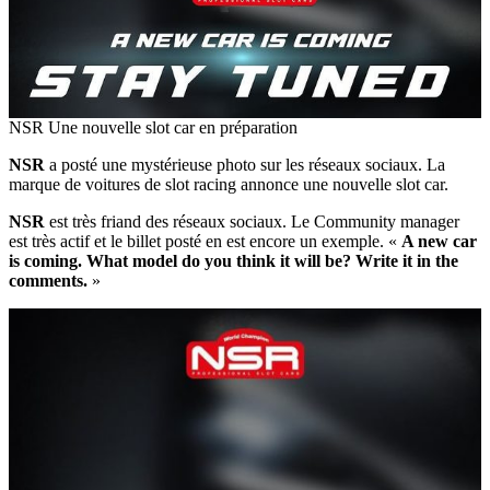
NSR Une nouvelle slot car en préparation
NSR
a posté une mystérieuse photo sur les réseaux sociaux. La
marque de voitures de slot racing annonce une nouvelle slot car.
NSR
est très friand des réseaux sociaux. Le Community manager
est très actif et le billet posté en est encore un exemple. «
A new car
is coming. What model do you think it will be? Write it in the
comments.
»