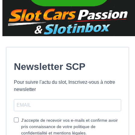
Newsletter SCP
Pour suivre l'actu du slot, Inscrivez-vous à notre
newsletter
J'accepte de recevoir vos e-mails et confirme avoir
pris connaissance de votre politique de
confidentialité et mentions légales.