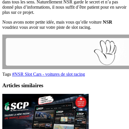
dans tous les sens. Naturellement NSR garde le secret et n’a pas
donné plus d’informations, il nous suffit d’être patient pour en savoir
plus sur ce projet.
Nous avons notre petite idée, mais vous qu’elle voiture
NSR
voudriez vous avoir sur votre piste de slot racing.
Tags
#NSR Slot Cars - voitures de slot racing
Articles similaires