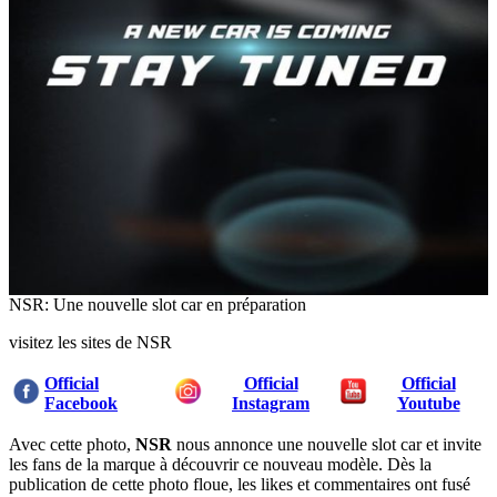
NSR: Une nouvelle slot car en préparation
visitez les sites de NSR
Official
Official
Official
Facebook
Instagram
Youtube
Avec cette photo,
NSR
nous annonce une nouvelle slot car et invite
les fans de la marque à découvrir ce nouveau modèle. Dès la
publication de cette photo floue, les likes et commentaires ont fusé