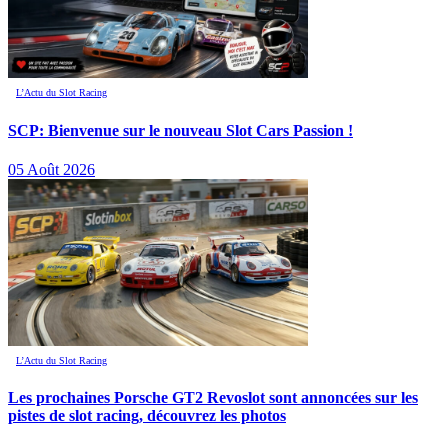
L’Actu du Slot Racing
SCP: Bienvenue sur le nouveau Slot Cars Passion !
05 Août 2026
L’Actu du Slot Racing
Les prochaines Porsche GT2 Revoslot sont annoncées sur les
pistes de slot racing, découvrez les photos