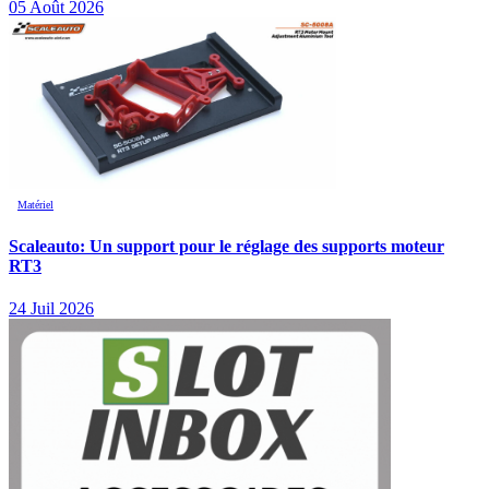
05 Août 2026
Matériel
Scaleauto: Un support pour le réglage des supports moteur
RT3
24 Juil 2026