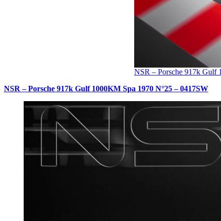
NSR – Porsche 917k Gulf
NSR – Porsche 917k Gulf 1000KM Spa 1970 N°25 – 0417SW