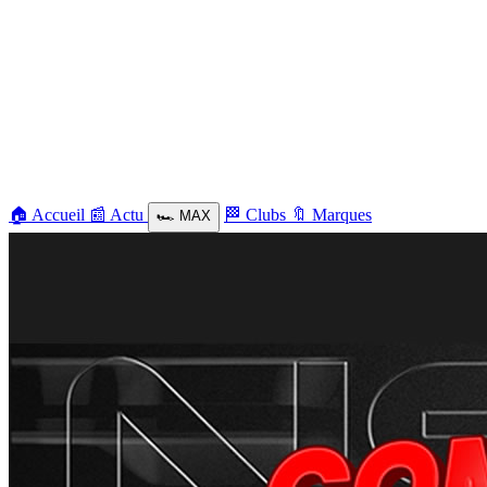
🏠
Accueil
📰
Actu
🏁
Clubs
🔖
Marques
🏎️
MAX