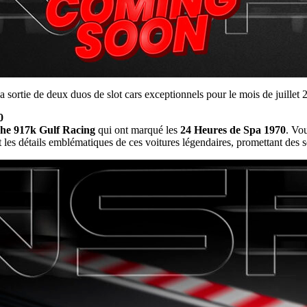
 sortie de deux duos de slot cars exceptionnels pour le mois de juillet 
0
he 917k Gulf Racing
qui ont marqué les
24 Heures de Spa 1970
. Vou
 les détails emblématiques de ces voitures légendaires, promettant des se