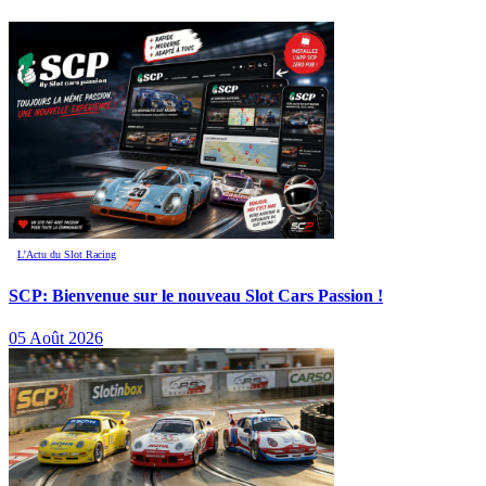
L’Actu du Slot Racing
SCP: Bienvenue sur le nouveau Slot Cars Passion !
05 Août 2026