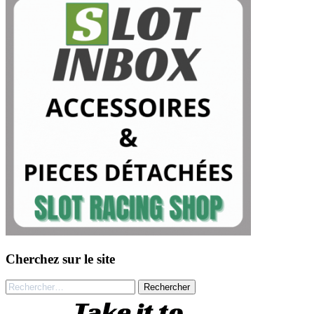
Cherchez sur le site
Rechercher :