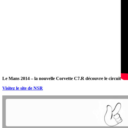
Le Mans 2014 – la nouvelle Corvette C7.R découvre le circuit
Visitez le site de NSR