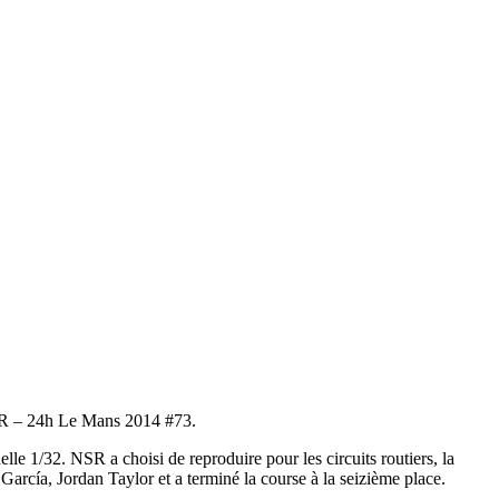
C7R – 24h Le Mans 2014 #73.
le 1/32. NSR a choisi de reproduire pour les circuits routiers, la
arcía, Jordan Taylor et a terminé la course à la seizième place.