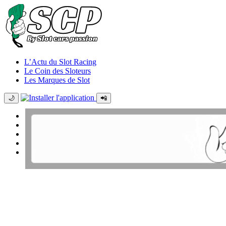
L’Actu du Slot Racing
Le Coin des Sloteurs
Les Marques de Slot
🌙
📲