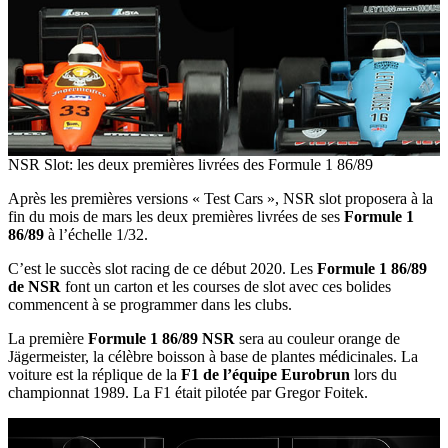
NSR Slot: les deux premières livrées des Formule 1 86/89
Après les premières versions « Test Cars », NSR slot proposera à la
fin du mois de mars les deux premières livrées de ses
Formule 1
86/89
à l’échelle 1/32.
C’est le succès slot racing de ce début 2020. Les
Formule 1 86/89
de NSR
font un carton et les courses de slot avec ces bolides
commencent à se programmer dans les clubs.
La première
Formule 1 86/89 NSR
sera au couleur orange de
Jägermeister, la célèbre boisson à base de plantes médicinales. La
voiture est la réplique de la
F1 de l’équipe Eurobrun
lors du
championnat 1989. La F1 était pilotée par Gregor Foitek.