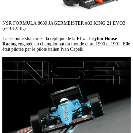
NSR FORMULA 8689 JAGERMEISTER #33 KING 21 EVO3
(ref 0125IL)
La seconde slot car est la réplique de la
F1 #– Leyton House
Racing
engagée en championnat du monde entre 1990 et 1991. Elle
était pilotée par le pilote italien Ivan Capelli.