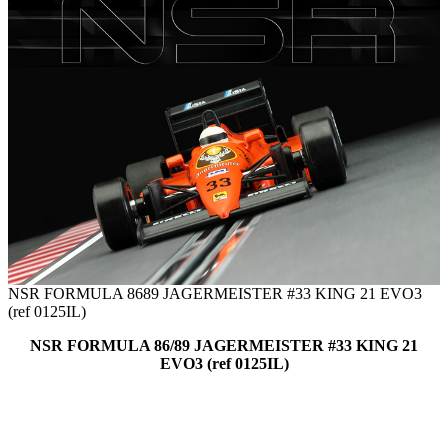
NSR FORMULA 8689 JAGERMEISTER #33 KING 21 EVO3
(ref 0125IL)
NSR FORMULA 86/89 JAGERMEISTER #33 KING 21
EVO3 (ref 0125IL)