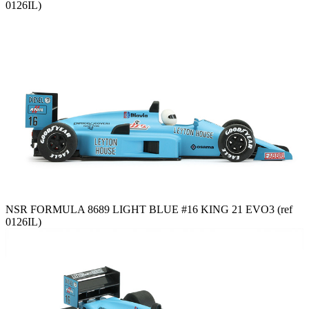
0126IL)
NSR FORMULA 8689 LIGHT BLUE #16 KING 21 EVO3 (ref
0126IL)