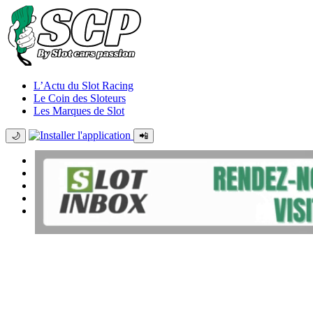
L’Actu du Slot Racing
Le Coin des Sloteurs
Les Marques de Slot
🌙
📲