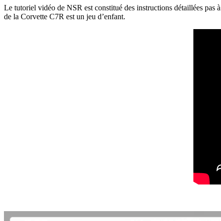
Le tutoriel vidéo de NSR est constitué des instructions détaillées pas
de la Corvette C7R est un jeu d’enfant.