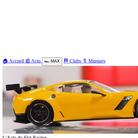
🏠
Accueil
📰
Actu
🏁
Clubs
🔖
Marques
🏎️
MAX
L’Actu du Slot Racing