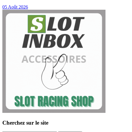
05 Août 2026
Cherchez sur le site