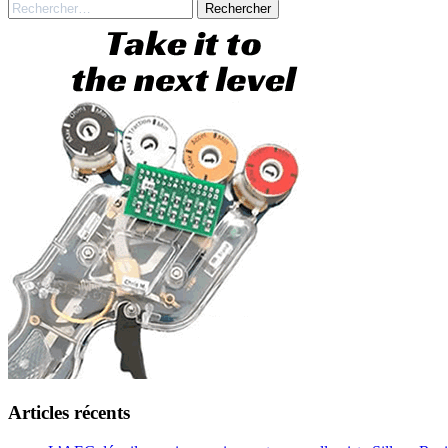
Rechercher :
Articles récents