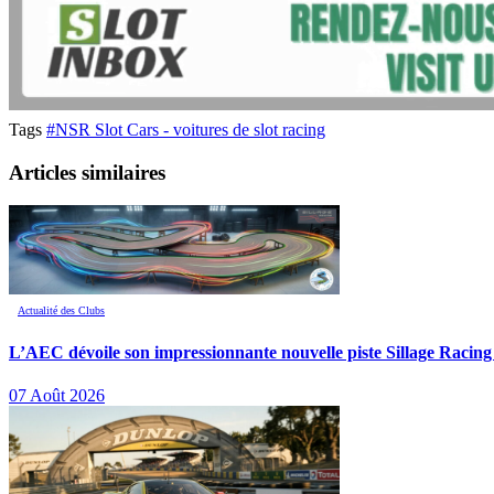
Tags
#NSR Slot Cars - voitures de slot racing
Articles similaires
Actualité des Clubs
L’AEC dévoile son impressionnante nouvelle piste Sillage Racing
07 Août 2026