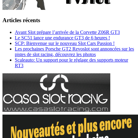
Articles récents
Avant Slot prépare l’arrivée de la Corvette Z06R GT3
Le SC51 lance une endurance GT3 de 6 heures !
SCP: Bienvenue sur le nouveau Slot Cars Passion !
Les prochaines Porsche GT2 Revoslot sont annoncées sur les
pistes de slot racing, découvrez les photos
Scaleauto: Un support pour le réglage des supports moteur
RT3