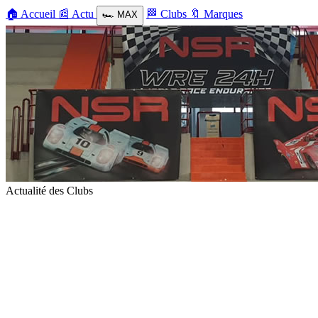
🏠
Accueil
📰
Actu
🏁
Clubs
🔖
Marques
🏎️
MAX
Actualité des Clubs