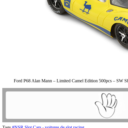
Ford P68 Alan Mann – Limited Camel Edition 500pcs – SW 
Tags
#NSR Slot Cars - voitures de slot racing