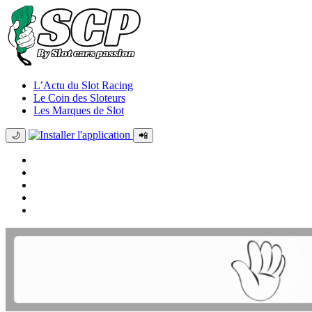
L’Actu du Slot Racing
Le Coin des Sloteurs
Les Marques de Slot
🌙
📲