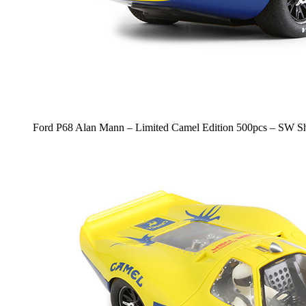
Ford P68 Alan Mann – Limited Camel Edition 500pcs – SW 