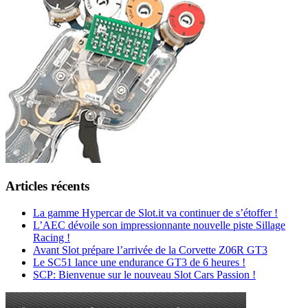
Articles récents
La gamme Hypercar de Slot.it va continuer de s’étoffer !
L’AEC dévoile son impressionnante nouvelle piste Sillage
Racing !
Avant Slot prépare l’arrivée de la Corvette Z06R GT3
Le SC51 lance une endurance GT3 de 6 heures !
SCP: Bienvenue sur le nouveau Slot Cars Passion !