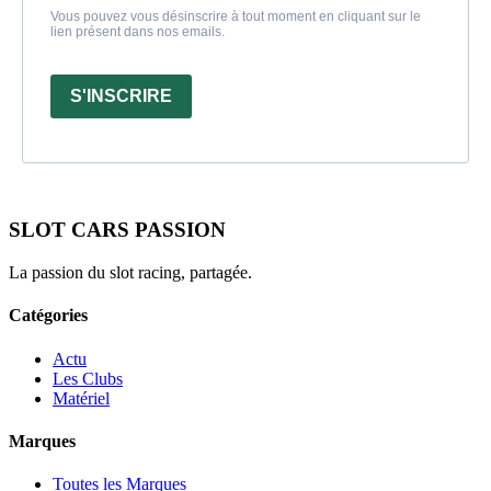
Vous pouvez vous désinscrire à tout moment en cliquant sur le
lien présent dans nos emails.
S'INSCRIRE
SLOT CARS PASSION
La passion du slot racing, partagée.
Catégories
Actu
Les Clubs
Matériel
Marques
Toutes les Marques