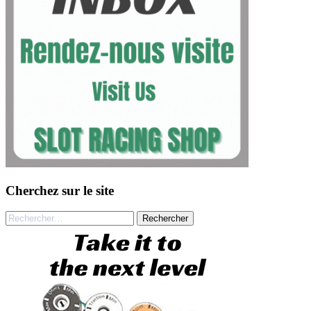
Cherchez sur le site
Rechercher :