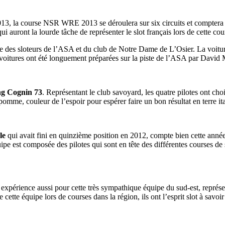
 la course NSR WRE 2013 se déroulera sur six circuits et comptera 4
ui auront la lourde tâche de représenter le slot français lors de cette co
des sloteurs de l’ASA et du club de Notre Dame de L’Osier. La voiture 
oitures ont été longuement préparées sur la piste de l’ASA par David Ma
ng Cognin 73
. Représentant le club savoyard, les quatre pilotes ont c
 pomme, couleur de l’espoir pour espérer faire un bon résultat en terre it
le
qui avait fini en quinzième position en 2012, compte bien cette année
uipe est composée des pilotes qui sont en tête des différentes courses de
 expérience aussi pour cette très sympathique équipe du sud-est, représen
e cette équipe lors de courses dans la région, ils ont l’esprit slot à savo