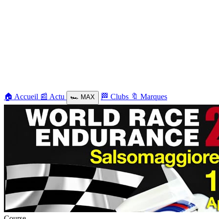
🏠
Accueil
📰
Actu
🏁
Clubs
🔖
Marques
🏎️
MAX
Course