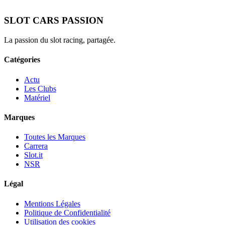
SLOT CARS PASSION
La passion du slot racing, partagée.
Catégories
Actu
Les Clubs
Matériel
Marques
Toutes les Marques
Carrera
Slot.it
NSR
Légal
Mentions Légales
Politique de Confidentialité
Utilisation des cookies