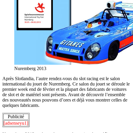
Nuremberg 2013
Après Slotlandia, l’autre rendez-vous du slot racing est le salon
international du jouet de Nuremberg. Ce salon du jouet se déroule le
premier week end de février et la plupart des fabricants de voitures
de slot et de matériel sont présents. Avant de découvrir l’ensemble
des nouveautés nous pouvons d’ores et déjà vous montrer celles de
quelques fabricants.
Publicité
[adsenseyu1]