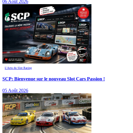
06 Août 2026
L’Actu du Slot Racing
SCP: Bienvenue sur le nouveau Slot Cars Passion !
05 Août 2026