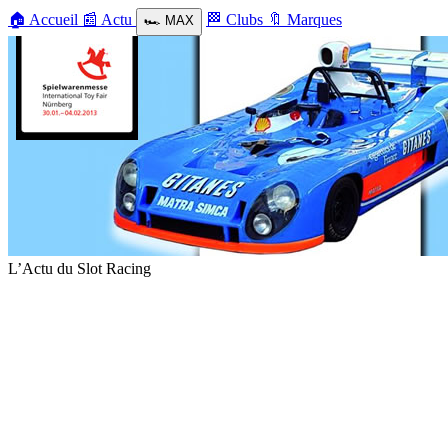
🏠
Accueil
📰
Actu
🏁
Clubs
🔖
Marques
🏎️
MAX
L’Actu du Slot Racing