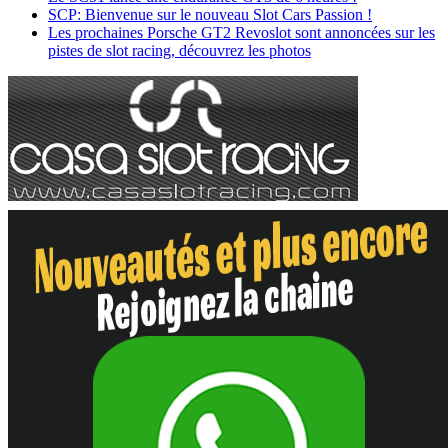
SCP: Bienvenue sur le nouveau Slot Cars Passion !
Les prochaines Porsche GT2 Revoslot sont annoncées sur les
pistes de slot racing, découvrez les photos