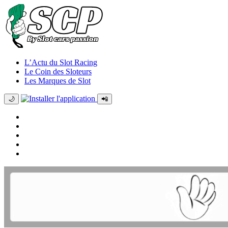
L’Actu du Slot Racing
Le Coin des Sloteurs
Les Marques de Slot
🌙
📲