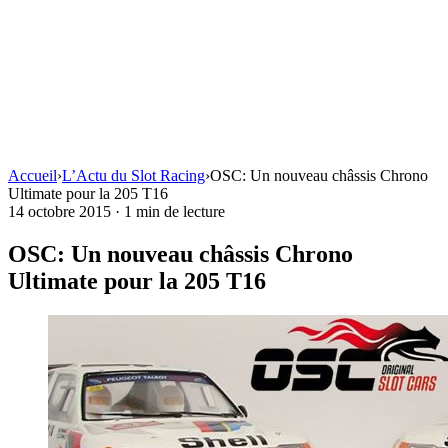
Accueil
›
L’Actu du Slot Racing
›
OSC: Un nouveau châssis Chrono
Ultimate pour la 205 T16
14 octobre 2015
·
1 min de lecture
OSC: Un nouveau châssis Chrono
Ultimate pour la 205 T16