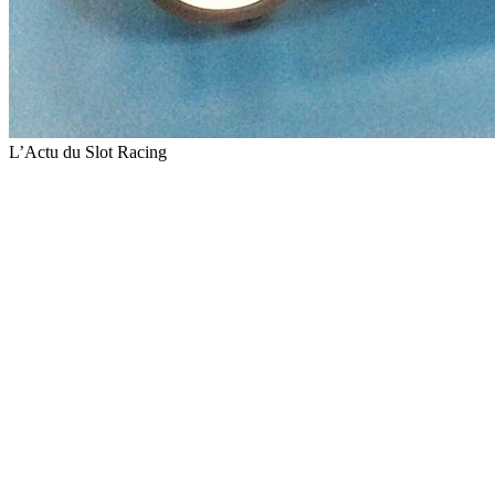
L’Actu du Slot Racing