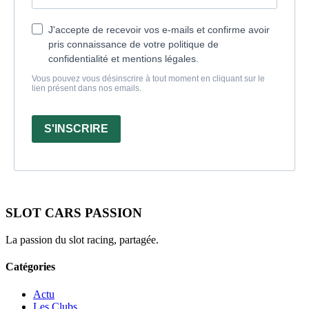
J'accepte de recevoir vos e-mails et confirme avoir
pris connaissance de votre politique de
confidentialité et mentions légales.
Vous pouvez vous désinscrire à tout moment en cliquant sur le
lien présent dans nos emails.
S'INSCRIRE
SLOT CARS PASSION
La passion du slot racing, partagée.
Catégories
Actu
Les Clubs