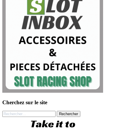
Cherchez sur le site
Rechercher :