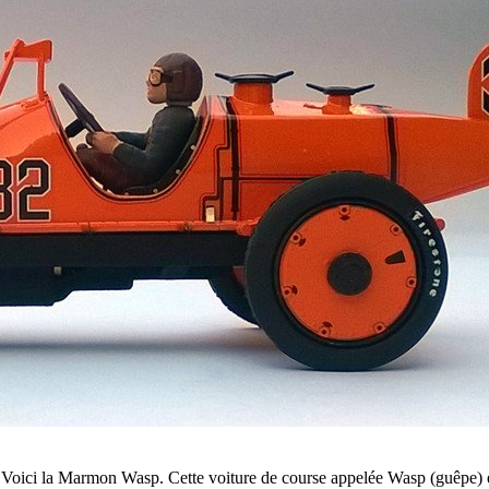
. Voici la Marmon Wasp. Cette voiture de course appelée Wasp (guêpe) e