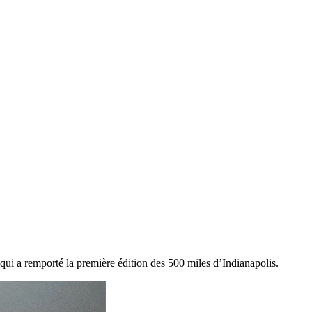
 qui a remporté la première édition des 500 miles d’Indianapolis.