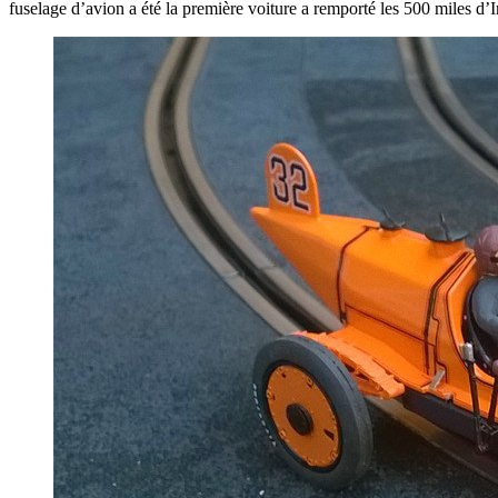
fuselage d’avion a été la première voiture a remporté les 500 miles d